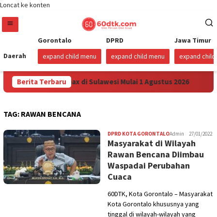
Loncat ke konten
Gorontalo
DPRD
Jawa Timur
Daerah
expand child menu
expand child menu
expand chil
unkan Harga Pertamax di Sulawesi Mulai 1 Agustus 2026
Berita Terbaru
TAG:
RAWAN BENCANA
DPRD KOTA GORONTALO
Admin
27/01/2022
Masyarakat di Wilayah
Rawan Bencana Diimbau
Waspadai Perubahan
Cuaca
60DTK, Kota Gorontalo – Masyarakat
Kota Gorontalo khususnya yang
tinggal di wilayah-wilayah yang