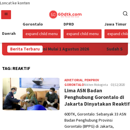
Loncat ke konten
Gorontalo
DPRD
Jawa Timur
Daerah
expand child menu
expand child menu
expand chil
 Pertamax di Sulawesi Mulai 1 Agustus 2026
Berita Terbaru
Sudah Sembil
TAG:
REAKTIF
ADVETORIAL
,
PEMPROV
GORONTALO
Nikhen Mokoginta
03/12/2020
Lima ASN Badan
Penghubung Gorontalo di
Jakarta Dinyatakan Reaktif
60DTK, Gorontalo: Sebanyak 33 ASN
Badan Penghubung Provinsi
Gorontalo (BPPG) di Jakarta,