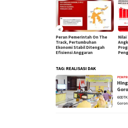
«
 Kota Gorontalo
Peran Pemerintah On The
Nilai
ialisasikan 45 Kriteria
Track, Pertumbuhan
Angk
erima Bantuan Sosial
Ekonomi Stabil Ditengah
Prog
Efisiensi Anggaran
Peng
TAG:
REALISASI DAK
PEMPR
Hing
Goro
60DTK,
Goront