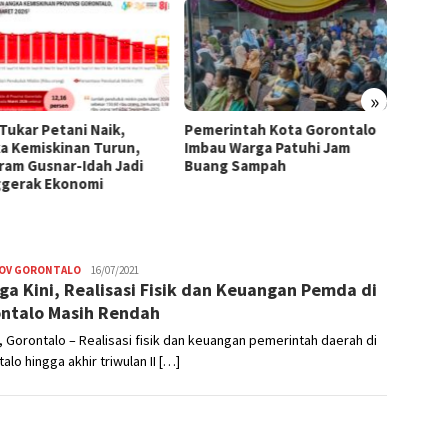
»
 Tukar Petani Naik,
Pemerintah Kota Gorontalo
Di Ten
a Kemiskinan Turun,
Imbau Warga Patuhi Jam
Region
ram Gusnar-Idah Jadi
Buang Sampah
Tumbuh
gerak Ekonomi
Sulaw
OV GORONTALO
Nikhen
16/07/2021
ga Kini, Realisasi Fisik dan Keuangan Pemda di
Mokoginta
ntalo Masih Rendah
 Gorontalo – Realisasi fisik dan keuangan pemerintah daerah di
alo hingga akhir triwulan II […]