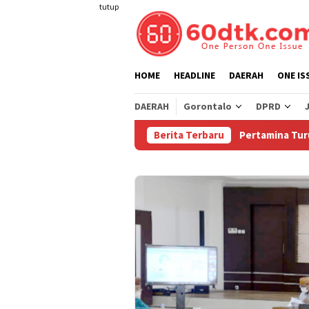
Loncat
tutup
ke
konten
HOME
HEADLINE
DAERAH
ONE IS
DAERAH
Gorontalo
DPRD
Berita Terbaru
Pertamina Turunkan Har