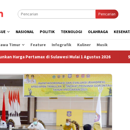
Pencarian
SUE
NASIONAL
POLITIK
TEKNOLOGI
OLAHRAGA
KESEHAT
Jawa Timur
Feature
Infografik
Kuliner
Musik
ga Pertamax di Sulawesi Mulai 1 Agustus 2026
Sudah Sem