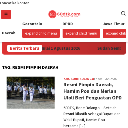
Loncat ke konten
Gorontalo
DPRD
Jawa Timur
Daerah
expand child menu
expand child menu
expand chil
tamax di Sulawesi Mulai 1 Agustus 2026
Berita Terbaru
Sudah Sembilan 
TAG:
RESMI PIMPIN DAERAH
KAB. BONE BOLANGO
Editor
26/02/2021
Resmi Pimpin Daerah,
Hamim Pou dan Merlan
Uloli Beri Penguatan OPD
60DTK, Bone Bolango – Setelah
Resmi Dilantik sebagai Bupati dan
Wakil Bupati, Hamim Pou
bersama […]