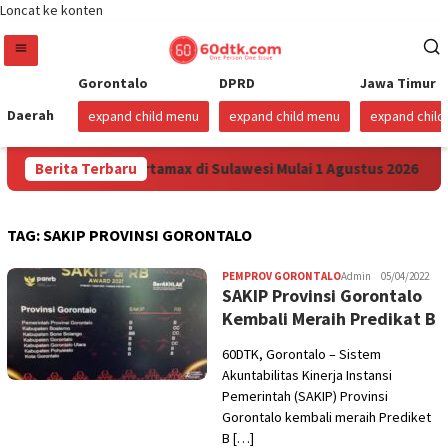
Loncat ke konten
Gorontalo
DPRD
Jawa Timur
Daerah
expand child menu
expand child menu
expand chil
 Turunkan Harga Pertamax di Sulawesi Mulai 1 Agustus 2026
Berita Terbaru
TAG:
SAKIP PROVINSI GORONTALO
PEMPROV GORONTALO
Admin
05/04/2022
SAKIP Provinsi Gorontalo
Kembali Meraih Predikat B
60DTK, Gorontalo – Sistem
Akuntabilitas Kinerja Instansi
Pemerintah (SAKIP) Provinsi
Gorontalo kembali meraih Prediket
B […]