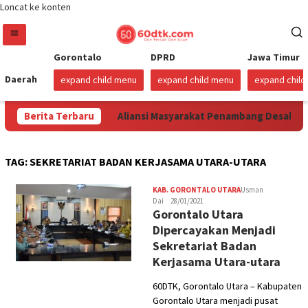
Loncat ke konten
Gorontalo
DPRD
Jawa Timur
Daerah
expand child menu
expand child menu
expand chil
k Punya Solusi?
Berita Terbaru
Aliansi Masyarakat Penambang Desak Pol
TAG:
SEKRETARIAT BADAN KERJASAMA UTARA-UTARA
KAB. GORONTALO UTARA
Usman
Dai
28/01/2021
Gorontalo Utara
Dipercayakan Menjadi
Sekretariat Badan
Kerjasama Utara-utara
60DTK, Gorontalo Utara – Kabupaten
Gorontalo Utara menjadi pusat