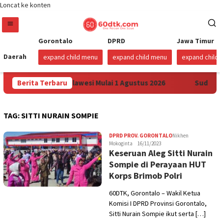
Loncat ke konten
Gorontalo
DPRD
Jawa Timur
Daerah
expand child menu
expand child menu
expand chil
arga Pertamax di Sulawesi Mulai 1 Agustus 2026
Berita Terbaru
Sudah S
TAG:
SITTI NURAIN SOMPIE
DPRD PROV. GORONTALO
Nikhen
Mokoginta
16/11/2023
Keseruan Aleg Sitti Nurain
Sompie di Perayaan HUT
Korps Brimob Polri
60DTK, Gorontalo – Wakil Ketua
Komisi I DPRD Provinsi Gorontalo,
Sitti Nurain Sompie ikut serta […]