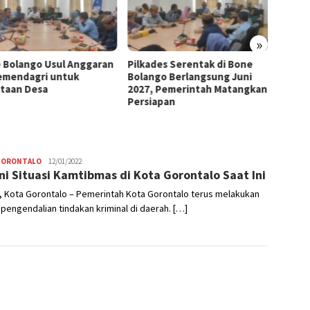
»
 Bolango Usul Anggaran
Pilkades Serentak di Bone
MTSS 
emendagri untuk
Bolango Berlangsung Juni
Gedung
taan Desa
2027, Pemerintah Matangkan
Ini Pe
Persiapan
Tua
GORONTALO
Hendra
12/01/2022
ni Situasi Kamtibmas di Kota Gorontalo Saat Ini
Usman
, Kota Gorontalo – Pemerintah Kota Gorontalo terus melakukan
pengendalian tindakan kriminal di daerah. […]