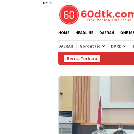
Loncat
tutup
ke
konten
HOME
HEADLINE
DAERAH
ONE IS
DAERAH
Gorontalo
DPRD
Berita Terbaru
Perta