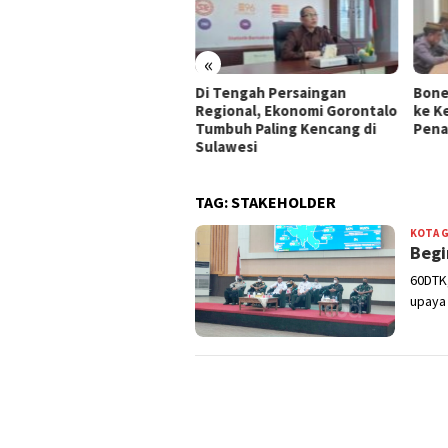
«
erintah Kota Gorontalo
Di Tengah Persaingan
Bone
au Warga Patuhi Jam
Regional, Ekonomi Gorontalo
ke K
ang Sampah
Tumbuh Paling Kencang di
Pena
Sulawesi
TAG:
STAKEHOLDER
KOTA 
Begi
60DTK
upaya 