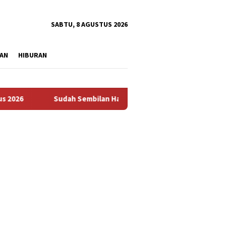
tutup
SABTU, 8 AGUSTUS 2026
AN
HIBURAN
Sudah Sembilan Hari Harga Beras Gorontalo Termahal di 