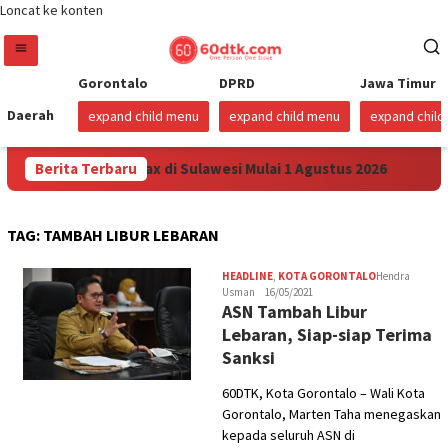
Loncat ke konten
Gorontalo
DPRD
Jawa Timur
Daerah
expand child menu
expand child menu
expand chil
unkan Harga Pertamax di Sulawesi Mulai 1 Agustus 2026
Berita Terbaru
S
TAG:
TAMBAH LIBUR LEBARAN
HEADLINE
,
KOTA GORONTALO
Hendra
Usman
16/05/2021
ASN Tambah Libur
Lebaran, Siap-siap Terima
Sanksi
60DTK, Kota Gorontalo – Wali Kota
Gorontalo, Marten Taha menegaskan
kepada seluruh ASN di