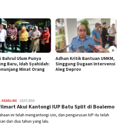
»
 Bahrul Ulum Punya
Adhan Kritik Bantuan UMKM,
395 U
ng Baru, Idah Syahidah:
Singgung Dugaan Intervensi
Terima
Penunjang Minat Orang
Aleg Deprov
Syahid
Starte
,
HEADLINE
Admin
03/07/2019
ilmart Akui Kantongi IUP Batu Split di Boalemo
haan ini telah mengantongi izin, dan pengurusan IUP itu telah
kan dari dua tahun yang lalu.