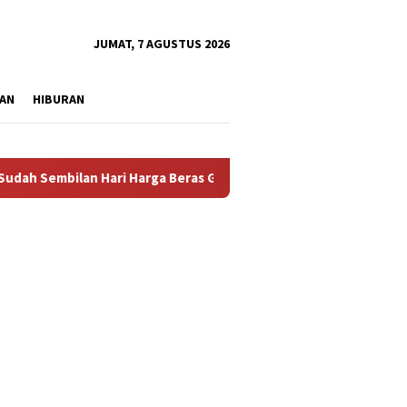
tutup
JUMAT, 7 AGUSTUS 2026
AN
HIBURAN
bilan Hari Harga Beras Gorontalo Termahal di Indonesia, Pempr