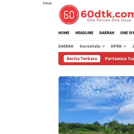
Loncat
tutup
ke
konten
HOME
HEADLINE
DAERAH
ONE IS
DAERAH
Gorontalo
DPRD
Berita Terbaru
Pertamina Turunkan Har