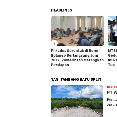
HEADLINES
«
e Bolango Usul Anggaran
Pilkades Serentak di Bone
MTSS
 Kemendagri untuk
Bolango Berlangsung Juni
Gedu
nataan Desa
2027, Pemerintah Matangkan
Ini 
Persiapan
Tua
TAG:
TAMBANG BATU SPLIT
BERITA
PT W
Perusa
dilaku