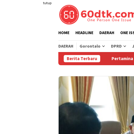
Loncat
tutup
ke
konten
HOME
HEADLINE
DAERAH
ONE IS
DAERAH
Gorontalo
DPRD
Berita Terbaru
Pertamina Turunkan 