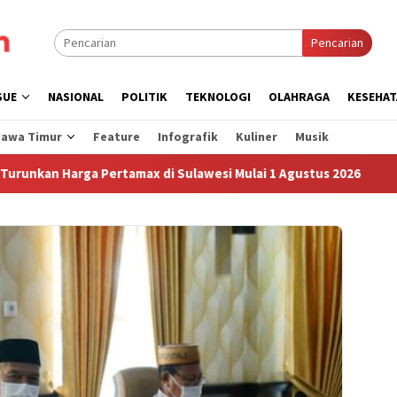
Pencarian
SUE
NASIONAL
POLITIK
TEKNOLOGI
OLAHRAGA
KESEHAT
Jawa Timur
Feature
Infografik
Kuliner
Musik
Harga Pertamax di Sulawesi Mulai 1 Agustus 2026
Sudah 