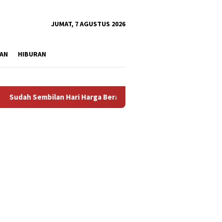
tutup
JUMAT, 7 AGUSTUS 2026
AN
HIBURAN
Sembilan Hari Harga Beras Gorontalo Termahal di Indonesia, Pe