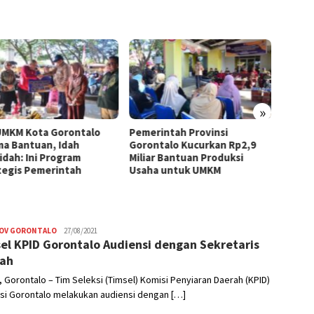
»
UMKM Kota Gorontalo
Pemerintah Provinsi
Iwan 
ma Bantuan, Idah
Gorontalo Kucurkan Rp2,9
Setuj
idah: Ini Program
Miliar Bantuan Produksi
Nonak
tegis Pemerintah
Usaha untuk UMKM
Kades 
OV GORONTALO
Admin
27/08/2021
el KPID Gorontalo Audiensi dengan Sekretaris
ah
 Gorontalo – Tim Seleksi (Timsel) Komisi Penyiaran Daerah (KPID)
si Gorontalo melakukan audiensi dengan […]