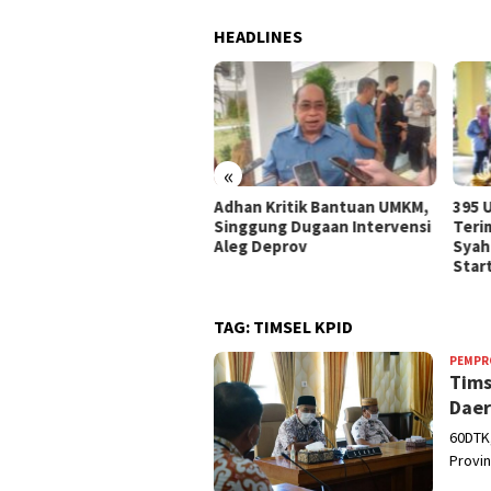
HEADLINES
«
S Bahrul Ulum Punya
Adhan Kritik Bantuan UMKM,
395 
ung Baru, Idah Syahidah:
Singgung Dugaan Intervensi
Teri
 Penunjang Minat Orang
Aleg Deprov
Syah
a
Star
TAG:
TIMSEL KPID
PEMPR
Tims
Daer
60DTK,
Provin