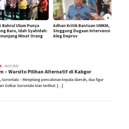
»
 Bahrul Ulum Punya
Adhan Kritik Bantuan UMKM,
395 U
ng Baru, Idah Syahidah:
Singgung Dugaan Intervensi
Terima
Penunjang Minat Orang
Aleg Deprov
Syahid
Starte
K
Nikhen
04/07/2020
m – Warsito Pilihan Alternatif di Kabgor
Mokoginta
 Gorontalo – Menjelang pencalonan kepala daerah, dua figur
ari Golkar Gorontalo kian terlihat. […]