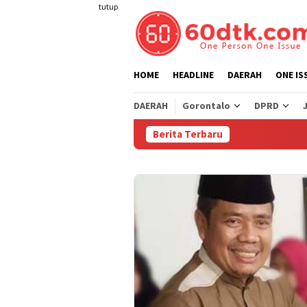
Loncat
tutup
ke
konten
HOME
HEADLINE
DAERAH
ONE IS
DAERAH
Gorontalo
DPRD
Berita Terbaru
Per