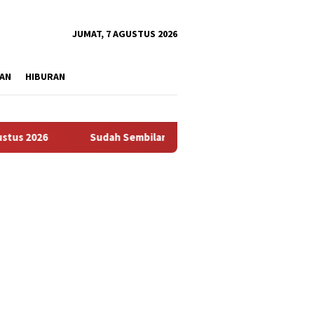
tutup
JUMAT, 7 AGUSTUS 2026
AN
HIBURAN
26
Sudah Sembilan Hari Harga Beras Gorontalo Termahal 