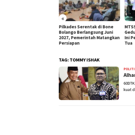
«
e Bolango Usul Anggaran
Pilkades Serentak di Bone
MTSS
 Kemendagri untuk
Bolango Berlangsung Juni
Gedu
nataan Desa
2027, Pemerintah Matangkan
Ini 
Persiapan
Tua
TAG:
TOMMY ISHAK
POLITI
Alha
60DTK,
kuat d