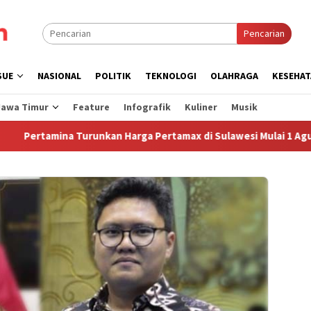
Pencarian
SUE
NASIONAL
POLITIK
TEKNOLOGI
OLAHRAGA
KESEHAT
Jawa Timur
Feature
Infografik
Kuliner
Musik
tamina Turunkan Harga Pertamax di Sulawesi Mulai 1 Agustus 20