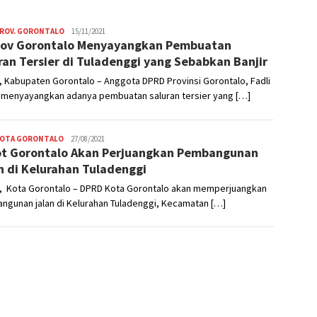
PROV. GORONTALO
Hendra
15/11/2021
ov Gorontalo Menyayangkan Pembuatan
Usman
ran Tersier di Tuladenggi yang Sebabkan Banjir
 Kabupaten Gorontalo – Anggota DPRD Provinsi Gorontalo, Fadli
 menyayangkan adanya pembuatan saluran tersier yang […]
KOTA GORONTALO
Admin
27/08/2021
t Gorontalo Akan Perjuangkan Pembangunan
n di Kelurahan Tuladenggi
, Kota Gorontalo – DPRD Kota Gorontalo akan memperjuangkan
ngunan jalan di Kelurahan Tuladenggi, Kecamatan […]