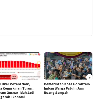
»
 Tukar Petani Naik,
Pemerintah Kota Gorontalo
Di Ten
a Kemiskinan Turun,
Imbau Warga Patuhi Jam
Region
ram Gusnar-Idah Jadi
Buang Sampah
Tumbuh
gerak Ekonomi
Sulaw