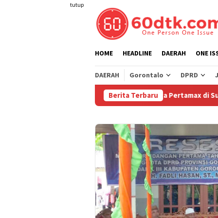
Loncat
tutup
ke
konten
HOME
HEADLINE
DAERAH
ONE IS
DAERAH
Gorontalo
DPRD
Pertamina Turunkan Harga Pertamax di Sulawesi Mul
Berita Terbaru