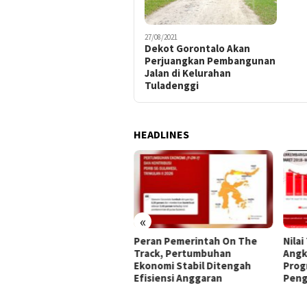
27/08/2021
Dekot Gorontalo Akan
Perjuangkan Pembangunan
Jalan di Kelurahan
Tuladenggi
HEADLINES
«
 Kota Gorontalo
Peran Pemerintah On The
Nilai
ialisasikan 45 Kriteria
Track, Pertumbuhan
Angk
erima Bantuan Sosial
Ekonomi Stabil Ditengah
Prog
Efisiensi Anggaran
Peng