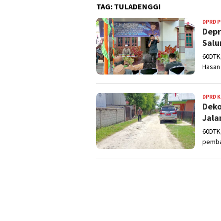
TAG:
TULADENGGI
DPRD 
Depr
Salu
60DTK,
Hasan
DPRD 
Deko
Jala
60DTK
pemba