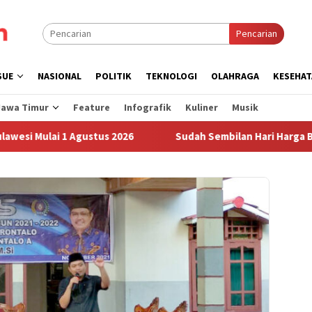
Pencarian
SUE
NASIONAL
POLITIK
TEKNOLOGI
OLAHRAGA
KESEHAT
Jawa Timur
Feature
Infografik
Kuliner
Musik
ai 1 Agustus 2026
Sudah Sembilan Hari Harga Beras Goro