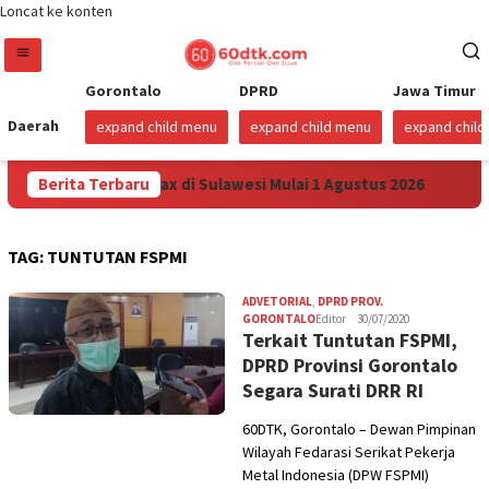
Loncat ke konten
Gorontalo
DPRD
Jawa Timur
Daerah
expand child menu
expand child menu
expand chil
unkan Harga Pertamax di Sulawesi Mulai 1 Agustus 2026
Berita Terbaru
S
TAG:
TUNTUTAN FSPMI
ADVETORIAL
,
DPRD PROV.
GORONTALO
Editor
30/07/2020
Terkait Tuntutan FSPMI,
DPRD Provinsi Gorontalo
Segara Surati DRR RI
60DTK, Gorontalo – Dewan Pimpinan
Wilayah Fedarasi Serikat Pekerja
Metal Indonesia (DPW FSPMI)