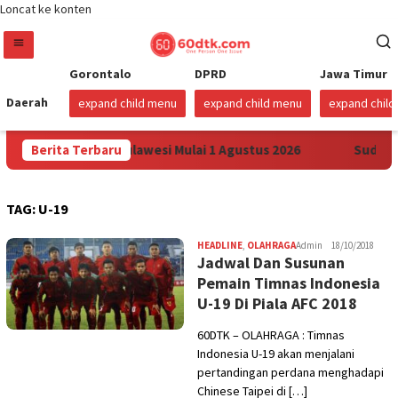
Loncat ke konten
Gorontalo
DPRD
Jawa Timur
Daerah
expand child menu
expand child menu
expand chil
arga Pertamax di Sulawesi Mulai 1 Agustus 2026
Berita Terbaru
Sudah S
TAG:
U-19
HEADLINE
,
OLAHRAGA
Admin
18/10/2018
Jadwal Dan Susunan
Pemain Timnas Indonesia
U-19 Di Piala AFC 2018
60DTK – OLAHRAGA : Timnas
Indonesia U-19 akan menjalani
pertandingan perdana menghadapi
Chinese Taipei di […]