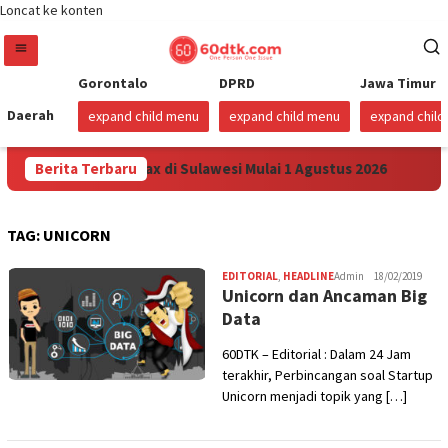
Loncat ke konten
Gorontalo
DPRD
Jawa Timur
Daerah
expand child menu
expand child menu
expand chil
unkan Harga Pertamax di Sulawesi Mulai 1 Agustus 2026
Berita Terbaru
S
TAG:
UNICORN
EDITORIAL
,
HEADLINE
Admin
18/02/2019
Unicorn dan Ancaman Big
Data
60DTK – Editorial : Dalam 24 Jam
terakhir, Perbincangan soal Startup
Unicorn menjadi topik yang […]