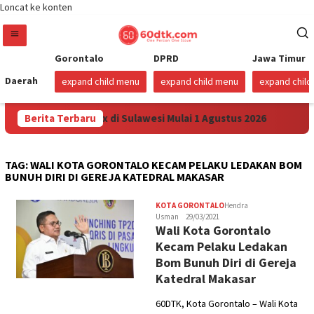
Loncat ke konten
Gorontalo
DPRD
Jawa Timur
Daerah
expand child menu
expand child menu
expand chil
nkan Harga Pertamax di Sulawesi Mulai 1 Agustus 2026
Berita Terbaru
Su
TAG:
WALI KOTA GORONTALO KECAM PELAKU LEDAKAN BOM
BUNUH DIRI DI GEREJA KATEDRAL MAKASAR
KOTA GORONTALO
Hendra
Usman
29/03/2021
Wali Kota Gorontalo
Kecam Pelaku Ledakan
Bom Bunuh Diri di Gereja
Katedral Makasar
60DTK, Kota Gorontalo – Wali Kota