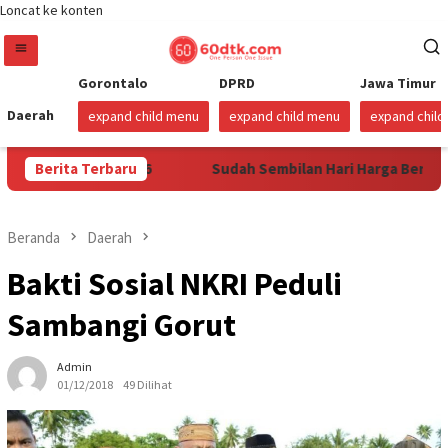
Loncat ke konten
Gorontalo
DPRD
Jawa Timur
Daerah
expand child menu
expand child menu
expand chil
i 1 Agustus 2026
Berita Terbaru
Sudah Sembilan Hari Harga Beras Goron
Beranda
Daerah
Bakti Sosial NKRI Peduli
Sambangi Gorut
Admin
01/12/2018
49 Dilihat