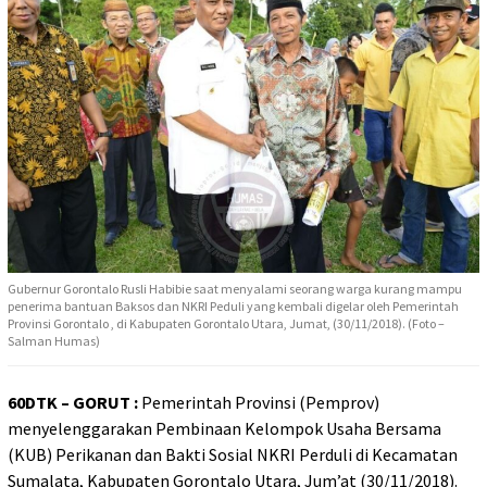
Gubernur Gorontalo Rusli Habibie saat menyalami seorang warga kurang mampu
penerima bantuan Baksos dan NKRI Peduli yang kembali digelar oleh Pemerintah
Provinsi Gorontalo , di Kabupaten Gorontalo Utara, Jumat, (30/11/2018). (Foto –
Salman Humas)
60DTK – GORUT :
Pemerintah Provinsi (Pemprov)
menyelenggarakan Pembinaan Kelompok Usaha Bersama
(KUB) Perikanan dan Bakti Sosial NKRI Perduli di Kecamatan
Sumalata, Kabupaten Gorontalo Utara, Jum’at (30/11/2018).