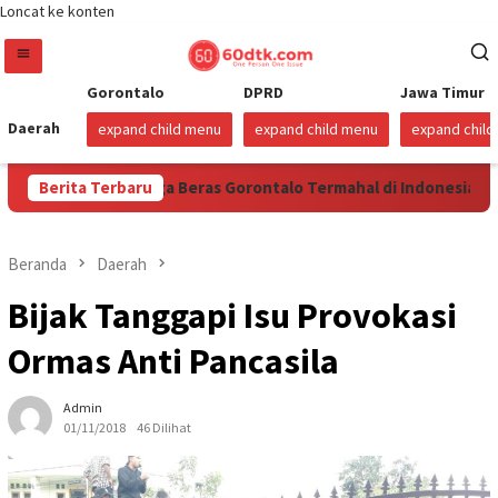
Loncat ke konten
Gorontalo
DPRD
Jawa Timur
Daerah
expand child menu
expand child menu
expand chil
mbilan Hari Harga Beras Gorontalo Termahal di Indonesia, Pempr
Berita Terbaru
Beranda
Daerah
Bijak Tanggapi Isu Provokasi
Ormas Anti Pancasila
Admin
01/11/2018
46 Dilihat