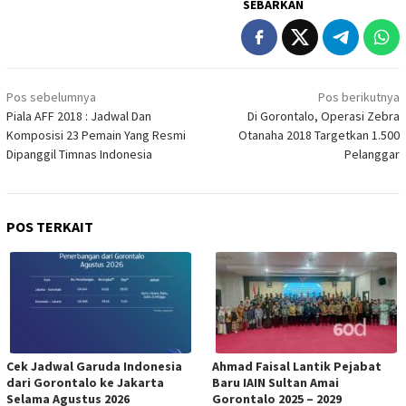
SEBARKAN
Navigasi
Pos sebelumnya
Pos berikutnya
pos
Piala AFF 2018 : Jadwal Dan
Di Gorontalo, Operasi Zebra
Komposisi 23 Pemain Yang Resmi
Otanaha 2018 Targetkan 1.500
Dipanggil Timnas Indonesia
Pelanggar
POS TERKAIT
Cek Jadwal Garuda Indonesia
Ahmad Faisal Lantik Pejabat
dari Gorontalo ke Jakarta
Baru IAIN Sultan Amai
Selama Agustus 2026
Gorontalo 2025 – 2029