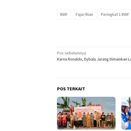
BWF
Fajar/Rian
Peringkat 1 BWF
Navigasi
Pos sebelumnya
Karna Ronaldo, Dybala Jarang Dimainkan La
pos
POS TERKAIT