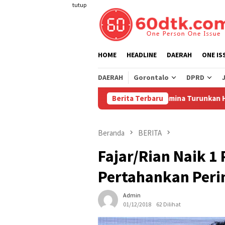
Loncat
tutup
ke
konten
HOME
HEADLINE
DAERAH
ONE IS
DAERAH
Gorontalo
DPRD
Pertamina Turunkan Harga Pertamax 
Berita Terbaru
Beranda
BERITA
Fajar/Rian Naik 1
Pertahankan Peri
Admin
01/12/2018
62 Dilihat