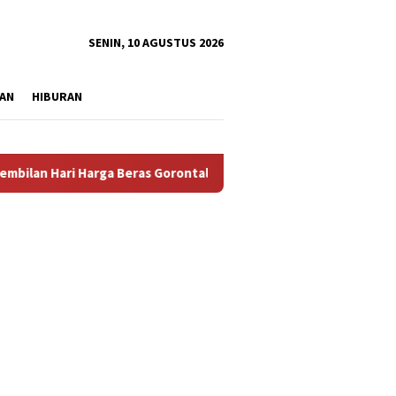
tutup
SENIN, 10 AGUSTUS 2026
AN
HIBURAN
arga Beras Gorontalo Termahal di Indonesia, Pemprov Tidak Pun