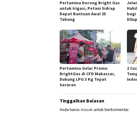
Pertamina Dorong Bright Gas
Jelan
untuk Irigasi, Petani Sidrap
Habi
Dapat Bantuan Awal 25
bagi
Tabung
Dilu
Pertamina Gelar Promo
2 Cu
BrightGas di CFD Makassar,
Tamp
Dukung LPG 3 Kg Tepat
Indo
Sasaran
Tinggalkan Balasan
Anda harus
masuk
untuk berkomentar.