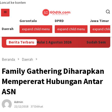
Loncat ke konten
Gorontalo
DPRD
Jawa Timur
Daerah
expand child menu
expand child menu
expand chil
ax di Sulawesi Mulai 1 Agustus 2026
Berita Terbaru
Sudah Sembilan Har
Beranda
Daerah
Family Gathering Diharapkan
Mempererat Hubungan Antar
ASN
Admin
22/12/2018
37 Dilihat