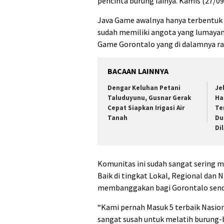
pencinta burung lainya. Kamis (27/09
Java Game awalnya hanya terbentuk 
sudah memiliki angota yang lumayan
Game Gorontalo yang di dalamnya ra
BACAAN LAINNYA
Dengar Keluhan Petani
Je
Taluduyunu, Gusnar Gerak
Ha
Cepat Siapkan Irigasi Air
Te
Tanah
Du
Di
Komunitas ini sudah sangat sering m
Baik di tingkat Lokal, Regional dan 
membanggakan bagi Gorontalo sendi
“Kami pernah Masuk 5 terbaik Nasion
sangat susah untuk melatih burung-bu