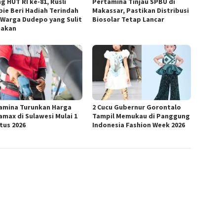
g HUT RI ke-81, Rusli
Pertamina Tinjau SPBU di
bie Beri Hadiah Terindah
Makassar, Pastikan Distribusi
 Warga Dudepo yang Sulit
Biosolar Tetap Lancar
pakan
amina Turunkan Harga
2 Cucu Gubernur Gorontalo
amax di Sulawesi Mulai 1
Tampil Memukau di Panggung
tus 2026
Indonesia Fashion Week 2026