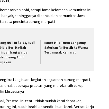
/2018).
berdasarkan hobi, tetapi lama kelamaan komunitas ini
 banyak, sehingganya di bentuklah komunitas Java
ta-rata pencinta burung merpati.
lang HUT RI ke-81, Rusli
Ismet Mile Turun Langsung
bibie Beri Hadiah
Salurkan Air Bersih ke Warga
rindah bagi Warga
Terdampak Kemarau
depo yang Sulit
lupakan
engikuti kegiatan-kegiatan kejuaraan burung merpati,
Nasional. beberapa prestasi yang mereka raih cukup
ri khsususnya.
al, Prestasi ini tentu tidak mudah kami dapatkan,
rung ini, butuh keahlian sendiri buat kami. Berkat kerja