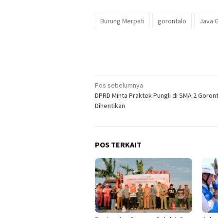
Burung Merpati
gorontalo
Java 
Navigasi
Pos sebelumnya
DPRD Minta Praktek Pungli di SMA 2 Goron
pos
Dihentikan
POS TERKAIT