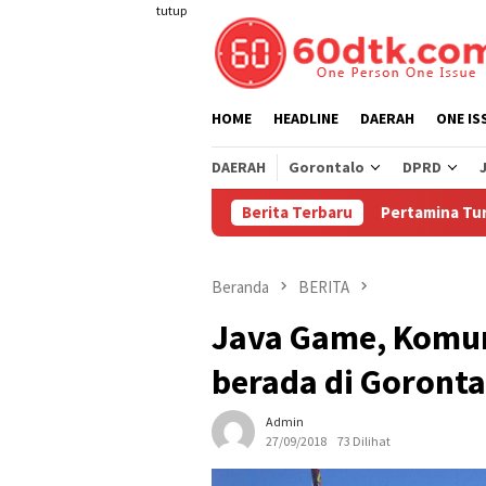
Loncat
tutup
ke
konten
HOME
HEADLINE
DAERAH
ONE IS
DAERAH
Gorontalo
DPRD
Berita Terbaru
Pertamina Turunkan Harga Pe
Beranda
BERITA
Java Game, Komun
berada di Goronta
Admin
27/09/2018
73 Dilihat