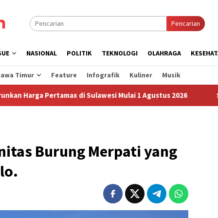
Pencarian
SUE
NASIONAL
POLITIK
TEKNOLOGI
OLAHRAGA
KESEHAT
Jawa Timur
Feature
Infografik
Kuliner
Musik
rtamax di Sulawesi Mulai 1 Agustus 2026
Sudah Sembilan
itas Burung Merpati yang
lo.