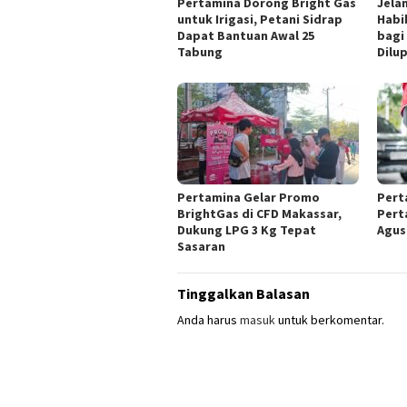
Pertamina Dorong Bright Gas
Jelan
untuk Irigasi, Petani Sidrap
Habi
Dapat Bantuan Awal 25
bagi
Tabung
Dilu
Pertamina Gelar Promo
Pert
BrightGas di CFD Makassar,
Pert
Dukung LPG 3 Kg Tepat
Agus
Sasaran
Tinggalkan Balasan
Anda harus
masuk
untuk berkomentar.