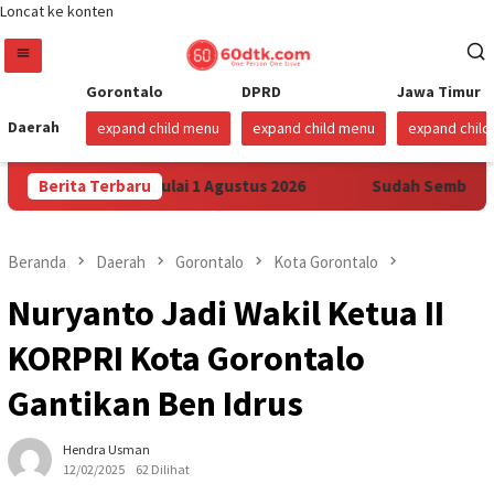
Loncat ke konten
Gorontalo
DPRD
Jawa Timur
Daerah
expand child menu
expand child menu
expand chil
x di Sulawesi Mulai 1 Agustus 2026
Berita Terbaru
Sudah Sembilan Hari 
Beranda
Daerah
Gorontalo
Kota Gorontalo
Nuryanto Jadi Wakil Ketua II
KORPRI Kota Gorontalo
Gantikan Ben Idrus
Hendra Usman
12/02/2025
62 Dilihat