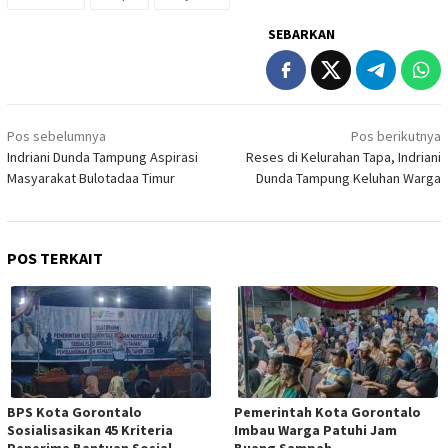
SEBARKAN
Navigasi
Pos sebelumnya
Pos berikutnya
pos
Indriani Dunda Tampung Aspirasi
Reses di Kelurahan Tapa, Indriani
Masyarakat Bulotadaa Timur
Dunda Tampung Keluhan Warga
POS TERKAIT
BPS Kota Gorontalo
Pemerintah Kota Gorontalo
Sosialisasikan 45 Kriteria
Imbau Warga Patuhi Jam
Penerima Bantuan Sosial
Buang Sampah