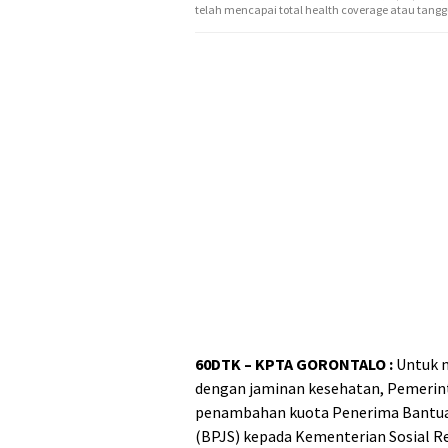
telah mencapai total health coverage atau tan
60DTK – KPTA GORONTALO :
Untuk m
dengan jaminan kesehatan, Pemerin
penambahan kuota Penerima Bantuan
(BPJS) kepada Kementerian Sosial Re