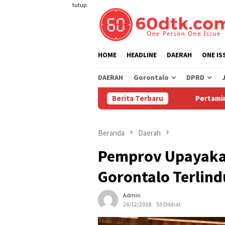
Loncat
tutup
ke
konten
HOME
HEADLINE
DAERAH
ONE IS
DAERAH
Gorontalo
DPRD
Berita Terbaru
Pertamina Turunkan Har
Beranda
Daerah
Pemprov Upayakan
Gorontalo Terlin
Admin
26/12/2018
53 Dilihat