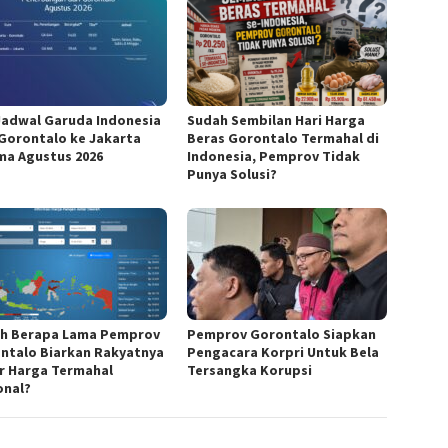
Jadwal Garuda Indonesia
Sudah Sembilan Hari Harga
 Gorontalo ke Jakarta
Beras Gorontalo Termahal di
ma Agustus 2026
Indonesia, Pemprov Tidak
Punya Solusi?
h Berapa Lama Pemprov
Pemprov Gorontalo Siapkan
ntalo Biarkan Rakyatnya
Pengacara Korpri Untuk Bela
r Harga Termahal
Tersangka Korupsi
onal?