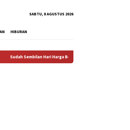
tutup
SABTU, 8 AGUSTUS 2026
AN
HIBURAN
bilan Hari Harga Beras Gorontalo Termahal di Indonesia, Pempro