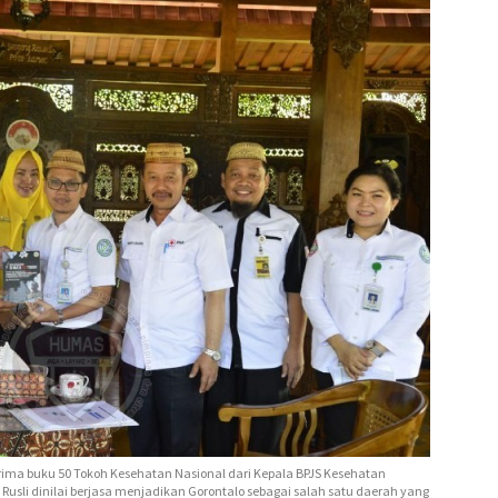
erima buku 50 Tokoh Kesehatan Nasional dari Kepala BPJS Kesehatan
 Rusli dinilai berjasa menjadikan Gorontalo sebagai salah satu daerah yang