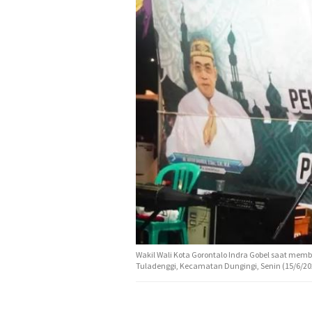
Wakil Wali Kota Gorontalo Indra Gobel saat me
Tuladenggi, Kecamatan Dungingi, Senin (15/6/202