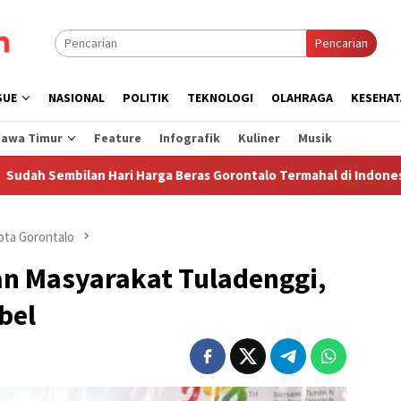
Pencarian
SUE
NASIONAL
POLITIK
TEKNOLOGI
OLAHRAGA
KESEHAT
Jawa Timur
Feature
Infografik
Kuliner
Musik
an Hari Harga Beras Gorontalo Termahal di Indonesia, Pemprov T
ota Gorontalo
an Masyarakat Tuladenggi,
bel