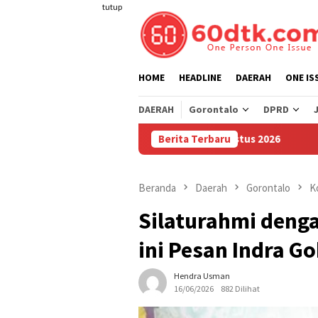
Loncat
tutup
ke
konten
HOME
HEADLINE
DAERAH
ONE IS
DAERAH
Gorontalo
DPRD
Pertamax di Sulawesi Mulai 1 Agustus 2026
Berita Terbaru
Sudah Sembil
Beranda
Daerah
Gorontalo
K
Silaturahmi deng
ini Pesan Indra Go
Hendra Usman
16/06/2026
882 Dilihat