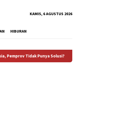
tutup
KAMIS, 6 AGUSTUS 2026
AN
HIBURAN
idak Punya Solusi?
Aliansi Masyarakat Penambang Desak