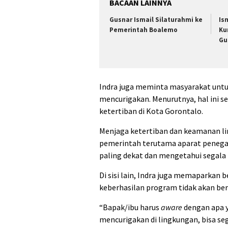
BACAAN LAINNYA
Gusnar Ismail Silaturahmi ke
Is
Pemerintah Boalemo
Ku
Gu
Indra juga meminta masyarakat untuk
mencurigakan. Menurutnya, hal ini 
ketertiban di Kota Gorontalo.
Menjaga ketertiban dan keamanan li
pemerintah terutama aparat penega
paling dekat dan mengetahui segala
Di sisi lain, Indra juga memaparkan
keberhasilan program tidak akan be
“Bapak/ibu harus
aware
dengan apa y
mencurigakan di lingkungan, bisa seg