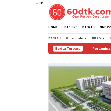
Loncat
tutup
ke
konten
HOME
HEADLINE
DAERAH
ONE IS
DAERAH
Gorontalo
DPRD
Berita Terbaru
Pertamina Turunkan 