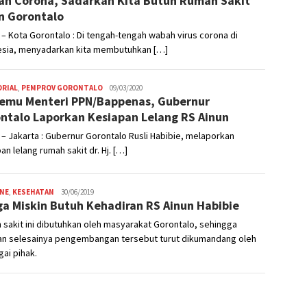
h Corona, Sadarkan Kita Butuh Rumah Sakit
n Gorontalo
– Kota Gorontalo : Di tengah-tengah wabah virus corona di
esia, menyadarkan kita membutuhkan […]
ORIAL
,
PEMPROV GORONTALO
Admin
09/03/2020
emu Menteri PPN/Bappenas, Gubernur
ntalo Laporkan Kesiapan Lelang RS Ainun
– Jakarta : Gubernur Gorontalo Rusli Habibie, melaporkan
an lelang rumah sakit dr. Hj. […]
INE
,
KESEHATAN
Admin
30/06/2019
a Miskin Butuh Kehadiran RS Ainun Habibie
sakit ini dibutuhkan oleh masyarakat Gorontalo, sehingga
an selesainya pengembangan tersebut turut dikumandang oleh
ai pihak.