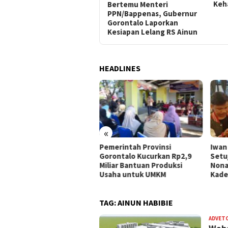
Keh
Bertemu Menteri
PPN/Bappenas, Gubernur
Gorontalo Laporkan
Kesiapan Lelang RS Ainun
HEADLINES
«
 UMKM Kota Gorontalo
Pemerintah Provinsi
Iwan
ima Bantuan, Idah
Gorontalo Kucurkan Rp2,9
Setu
hidah: Ini Program
Miliar Bantuan Produksi
Nona
rtegis Pemerintah
Usaha untuk UMKM
Kade
TAG:
AINUN HABIBIE
ADVET