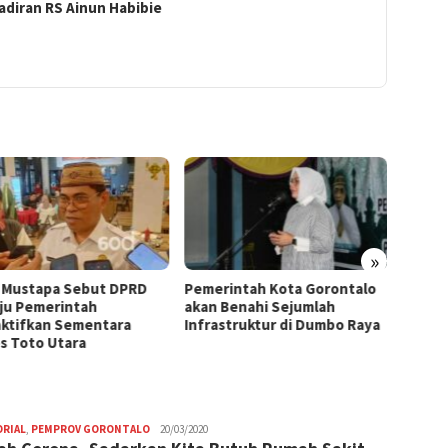
adiran RS Ainun Habibie
»
 Mustapa Sebut DPRD
Pemerintah Kota Gorontalo
Penan
ju Pemerintah
akan Benahi Sejumlah
Goront
ktifkan Sementara
Infrastruktur di Dumbo Raya
Kesada
s Toto Utara
ORIAL
,
PEMPROV GORONTALO
Admin
20/03/2020