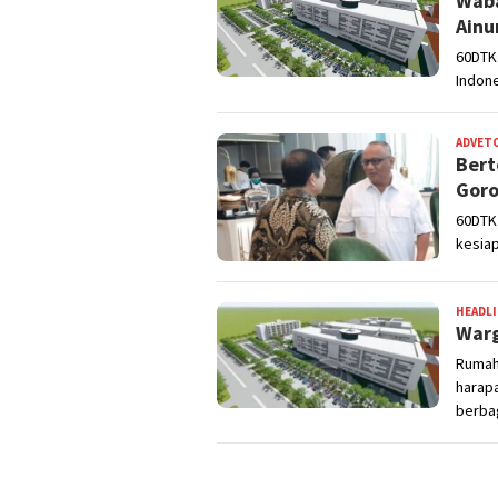
Waba
Ainu
60DTK 
Indon
ADVET
Bert
Goro
60DTK 
kesiap
HEADL
Warg
Rumah 
harap
berbag