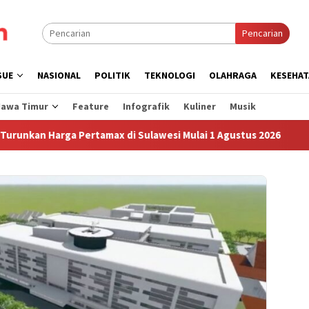
Pencarian
SUE
NASIONAL
POLITIK
TEKNOLOGI
OLAHRAGA
KESEHAT
Jawa Timur
Feature
Infografik
Kuliner
Musik
Harga Pertamax di Sulawesi Mulai 1 Agustus 2026
Sudah 