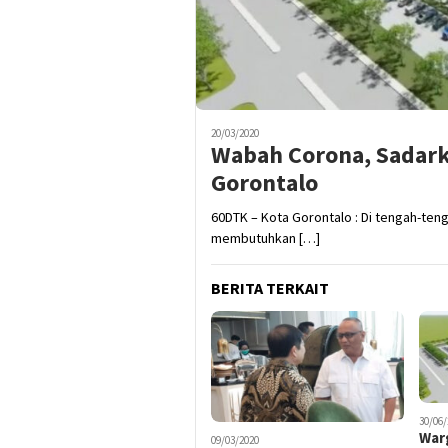
20/03/2020
Wabah Corona, Sadark
Gorontalo
60DTK – Kota Gorontalo : Di tengah-ten
membutuhkan […]
BERITA TERKAIT
30/06/
War
09/03/2020