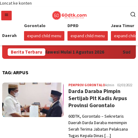
Loncat ke konten
Gorontalo
DPRD
Jawa Timur
Daerah
expand child menu
expand child menu
expand chil
rga Pertamax di Sulawesi Mulai 1 Agustus 2026
Berita Terbaru
Sudah Se
TAG:
ARPUS
PEMPROV GORONTALO
Admin
02/03/2022
Darda Daraba Pimpin
Sertijab Plt Kadis Arpus
Provinsi Gorontalo
60DTK, Gorontalo – Sekretaris
Daerah Darda Daraba memimpin
Serah Terima Jabatan Pelaksana
Tugas Kepala Dinas […]