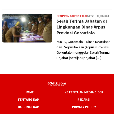
PEMPROV GORONTALO
Admin
18/01/2021
Serah Terima Jabatan di
Lingkungan Dinas Arpus
Provinsi Gorontalo
60DTK, Gorontalo – Dinas Kearsipan
dan Perpustakaan (Arpus) Provinsi
Gorontalo menggelar Serah Terima
Pejabat (sertijab) pejabat […]
HOME
KETENTUAN MEDIA CIBER
TENTANG KAMI
REDAKSI
HUBUNGI KAMI
PRIVACY POLICY