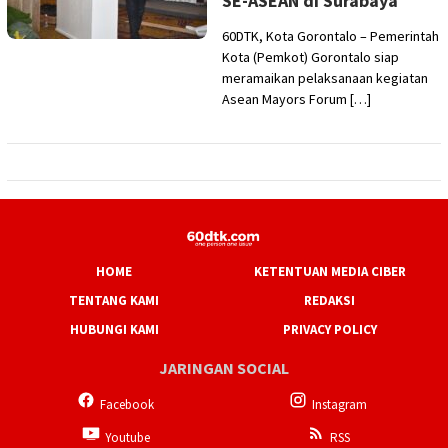
SE-ASEAN di Surabaya
60DTK, Kota Gorontalo – Pemerintah
Kota (Pemkot) Gorontalo siap
meramaikan pelaksanaan kegiatan
Asean Mayors Forum […]
HOME
KETENTUAN MEDIA CIBER
TENTANG KAMI
REDAKSI
HUBUNGI KAMI
PRIVACY POLICY
JARINGAN SOCIAL
Facebook
Instagram
Youtube
RSS