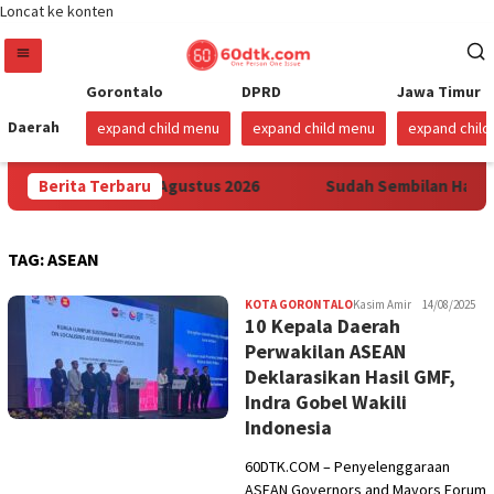
Loncat ke konten
Gorontalo
DPRD
Jawa Timur
Daerah
expand child menu
expand child menu
expand chil
i Sulawesi Mulai 1 Agustus 2026
Berita Terbaru
Sudah Sembilan Hari Ha
TAG:
ASEAN
KOTA GORONTALO
Kasim Amir
14/08/2025
10 Kepala Daerah
Perwakilan ASEAN
Deklarasikan Hasil GMF,
Indra Gobel Wakili
Indonesia
60DTK.COM – Penyelenggaraan
ASEAN Governors and Mayors Forum