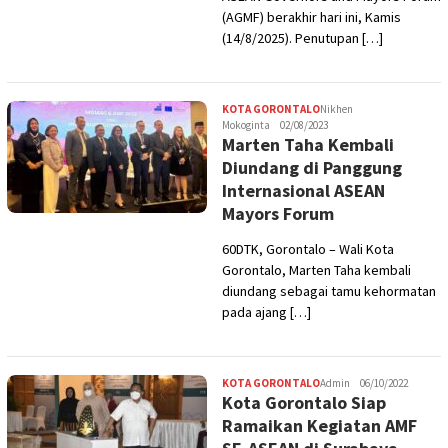
(AGMF) berakhir hari ini, Kamis
(14/8/2025). Penutupan […]
KOTA GORONTALO
Nikhen
Mokoginta
02/08/2023
Marten Taha Kembali
Diundang di Panggung
Internasional ASEAN
Mayors Forum
60DTK, Gorontalo – Wali Kota
Gorontalo, Marten Taha kembali
diundang sebagai tamu kehormatan
pada ajang […]
KOTA GORONTALO
Admin
06/10/2022
Kota Gorontalo Siap
Ramaikan Kegiatan AMF