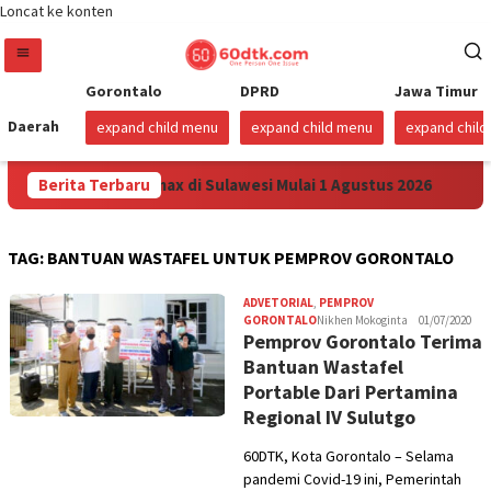
Loncat ke konten
Gorontalo
DPRD
Jawa Timur
Daerah
expand child menu
expand child menu
expand chil
unkan Harga Pertamax di Sulawesi Mulai 1 Agustus 2026
Berita Terbaru
TAG:
BANTUAN WASTAFEL UNTUK PEMPROV GORONTALO
ADVETORIAL
,
PEMPROV
GORONTALO
Nikhen Mokoginta
01/07/2020
Pemprov Gorontalo Terima
Bantuan Wastafel
Portable Dari Pertamina
Regional IV Sulutgo
60DTK, Kota Gorontalo – Selama
pandemi Covid-19 ini, Pemerintah