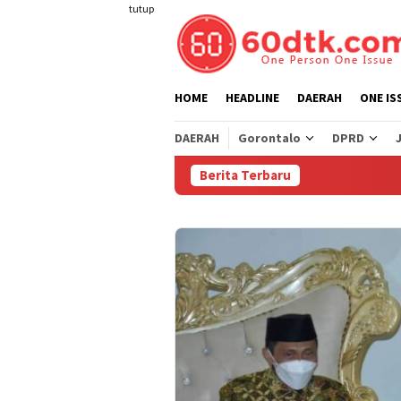
Loncat
tutup
ke
konten
HOME
HEADLINE
DAERAH
ONE IS
DAERAH
Gorontalo
DPRD
Berita Terbaru
Pert