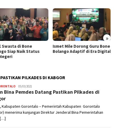
»
K Swasta di Bone
Ismet Mile Dorong Guru Bone
HUT RI
ngo Siap Naik Status
Bolango Adaptif di Era Digital
Bolang
 Negeri
Gerak 
Rakya
 PASTIKAN PILKADES DI KABGOR
GORONTALO
Admin
05/03/2021
en Bina Pemdes Datang Pastikan Pilkades di
gor
, Kabupaten Gorontalo – Pemerintah Kabupaten Gorontalo
r) menerima kunjungan Direktur Jenderal Bina Pemerintahan
 […]