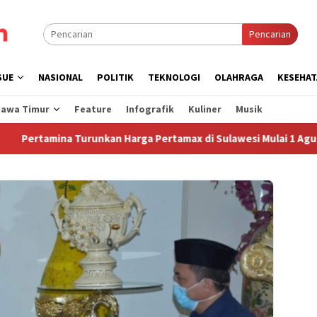
Pencarian
SUE
NASIONAL
POLITIK
TEKNOLOGI
OLAHRAGA
KESEHAT
Jawa Timur
Feature
Infografik
Kuliner
Musik
amina Turunkan Harga Pertamax di Sulawesi Mulai 1 Agustus 202