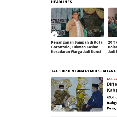
HEADLINES
«
erintah Kota Gorontalo
Penanganan Sampah di Kota
20 T
n Benahi Sejumlah
Gorontalo, Lukman Kasim:
Bola
rastruktur di Dumbo Raya
Kesadaran Warga Jadi Kunci
Jadi
TAG:
DIRJEN BINA PEMDES DATANG
KAB. 
Dirj
Kab
60DTK
(Kabgo
Desa,