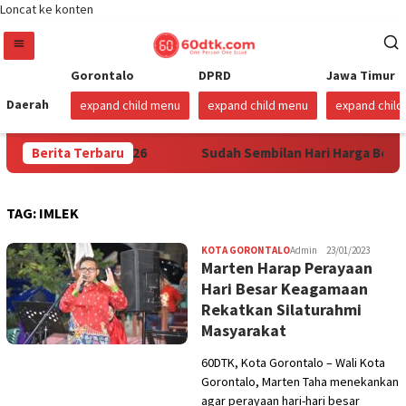
Loncat ke konten
Gorontalo
DPRD
Jawa Timur
Daerah
expand child menu
expand child menu
expand chil
 Mulai 1 Agustus 2026
Berita Terbaru
Sudah Sembilan Hari Harga Beras 
TAG:
IMLEK
KOTA GORONTALO
Admin
23/01/2023
Marten Harap Perayaan
Hari Besar Keagamaan
Rekatkan Silaturahmi
Masyarakat
60DTK, Kota Gorontalo – Wali Kota
Gorontalo, Marten Taha menekankan
agar perayaan hari-hari besar