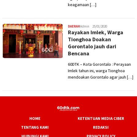
keagamaan […]
DAERAH
Admin
25/01/2020
Rayakan Imlek, Warga
Tionghoa Doakan
Gorontalo jauh dari
Bencana
60DTK – Kota Gorontalo : Perayaan
Imlek tahun ini, warga Tionghoa
mendoakan Gorontalo agar jauh […]
HOME
KETENTUAN MEDIA CIBER
TENTANG KAMI
REDAKSI
HUBUNGI KAMI
PRIVACY POLICY