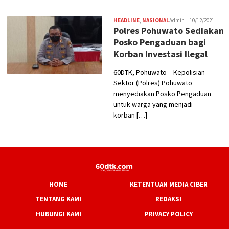
HEADLINE
,
NASIONAL
Admin
10/12/2021
Polres Pohuwato Sediakan
Posko Pengaduan bagi
Korban Investasi Ilegal
60DTK, Pohuwato – Kepolisian
Sektor (Polres) Pohuwato
menyediakan Posko Pengaduan
untuk warga yang menjadi
korban […]
HOME
KETENTUAN MEDIA CIBER
TENTANG KAMI
REDAKSI
HUBUNGI KAMI
PRIVACY POLICY