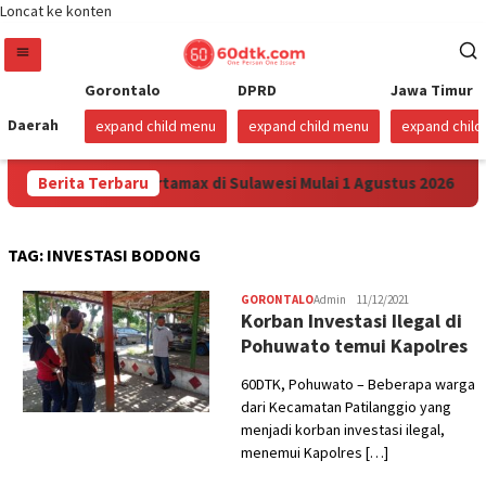
Loncat ke konten
Gorontalo
DPRD
Jawa Timur
Daerah
expand child menu
expand child menu
expand chil
Turunkan Harga Pertamax di Sulawesi Mulai 1 Agustus 2026
Berita Terbaru
TAG:
INVESTASI BODONG
GORONTALO
Admin
11/12/2021
Korban Investasi Ilegal di
Pohuwato temui Kapolres
60DTK, Pohuwato – Beberapa warga
dari Kecamatan Patilanggio yang
menjadi korban investasi ilegal,
menemui Kapolres […]