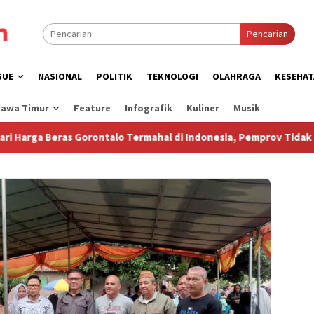
Pencarian
SUE
NASIONAL
POLITIK
TEKNOLOGI
OLAHRAGA
KESEHAT
Jawa Timur
Feature
Infografik
Kuliner
Musik
Beras Gorontalo Termahal di Indonesia, Pemprov Tidak Punya So