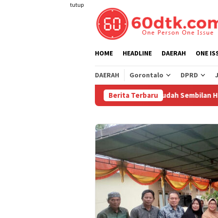
Loncat
tutup
ke
konten
HOME
HEADLINE
DAERAH
ONE IS
DAERAH
Gorontalo
DPRD
lawesi Mulai 1 Agustus 2026
Berita Terbaru
Sudah Sembilan Hari Harga 