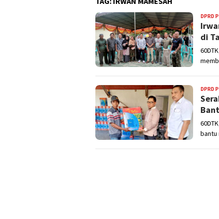
TAG:
IRWAN MAMESAH
DPRD 
Irwa
di T
60DTK
member
DPRD 
Sera
Bant
60DTK
bantu 