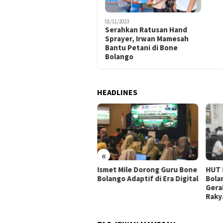
01/11/2023
Serahkan Ratusan Hand
Sprayer, Irwan Mamesah
Bantu Petani di Bone
Bolango
HEADLINES
«
TK Swasta di Bone
Ismet Mile Dorong Guru Bone
HUT 
ango Siap Naik Status
Bolango Adaptif di Era Digital
Bola
i Negeri
Gera
Raky