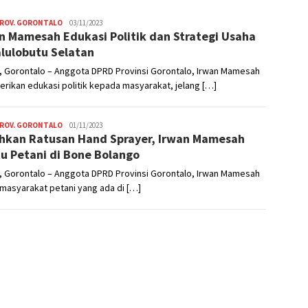
PROV. GORONTALO
Nikhen
03/11/2023
n Mamesah Edukasi Politik dan Strategi Usaha
Mokoginta
alulobutu Selatan
, Gorontalo – Anggota DPRD Provinsi Gorontalo, Irwan Mamesah
ikan edukasi politik kepada masyarakat, jelang […]
PROV. GORONTALO
Nikhen
01/11/2023
hkan Ratusan Hand Sprayer, Irwan Mamesah
Mokoginta
u Petani di Bone Bolango
, Gorontalo – Anggota DPRD Provinsi Gorontalo, Irwan Mamesah
masyarakat petani yang ada di […]