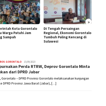
»
rintah Kota Gorontalo
Di Tengah Persaingan
Bone 
u Warga Patuhi Jam
Regional, Ekonomi Gorontalo
ke Ke
g Sampah
Tumbuh Paling Kencang di
Penat
Sulawesi
PROV. GORONTALO
Hendra
15/09/2023
urnakan Perda RTRW, Deprov Gorontalo Minta
Usman
kan dari DPRD Jabar
, Gorontalo – DPRD Provinsi Gorontalo melaksanakan kunjungan
ke DPRD Provinsi Jawa Barat (Jabar), […]