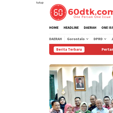
Loncat
tutup
ke
konten
HOME
HEADLINE
DAERAH
ONE IS
DAERAH
Gorontalo
DPRD
Berita Terbaru
Pertamina Turu