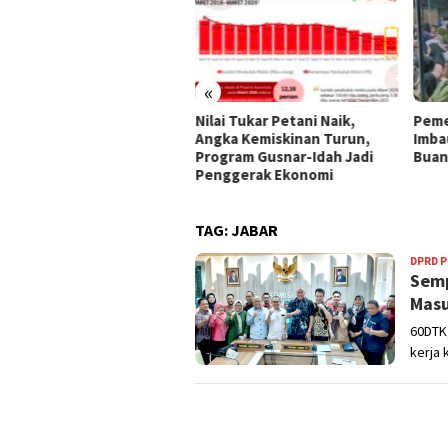
«
ran Pemerintah On The
Nilai Tukar Petani Naik,
Peme
ack, Pertumbuhan
Angka Kemiskinan Turun,
Imba
nomi Stabil Ditengah
Program Gusnar-Idah Jadi
Buan
siensi Anggaran
Penggerak Ekonomi
TAG:
JABAR
DPRD 
Semp
Masu
60DTK
kerja 