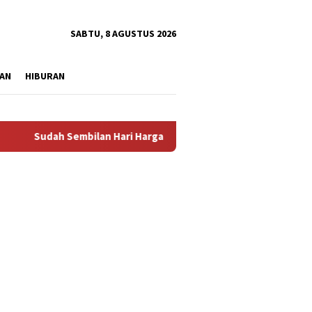
tutup
SABTU, 8 AGUSTUS 2026
AN
HIBURAN
udah Sembilan Hari Harga Beras Gorontalo Termahal di Indonesia