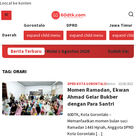
Loncat ke konten
Gorontalo
DPRD
Jawa Timur
Daerah
expand child menu
expand child menu
expand chil
rtamax di Sulawesi Mulai 1 Agustus 2026
Berita Terbaru
Sudah Sembilan
TAG:
ORARI
DPRD KOTA GORONTALO
Admin
10/04/2022
Momen Ramadan, Ekwan
Ahmad Gelar Bukber
dengan Para Santri
60DTK, Kota Gorontalo –
Memanfaatkan momen bulan suci
Ramadan 1443 Hijriah, Anggota DPRD
Kota Gorontalo […]