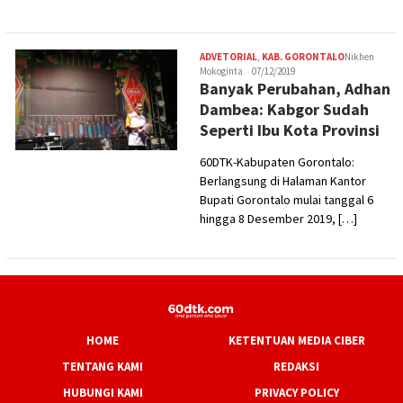
ADVETORIAL
,
KAB. GORONTALO
Nikhen
Mokoginta
07/12/2019
Banyak Perubahan, Adhan
Dambea: Kabgor Sudah
Seperti Ibu Kota Provinsi
60DTK-Kabupaten Gorontalo:
Berlangsung di Halaman Kantor
Bupati Gorontalo mulai tanggal 6
hingga 8 Desember 2019, […]
HOME
KETENTUAN MEDIA CIBER
TENTANG KAMI
REDAKSI
HUBUNGI KAMI
PRIVACY POLICY