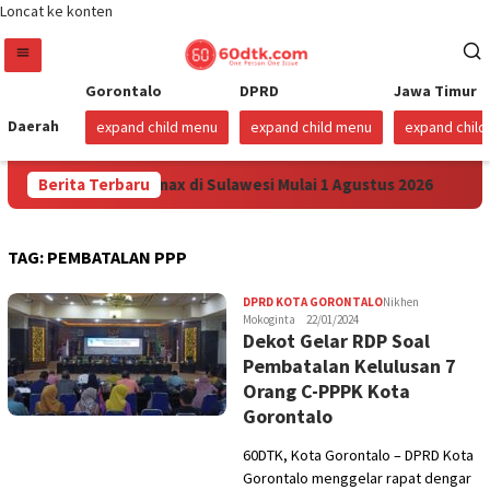
Loncat ke konten
Gorontalo
DPRD
Jawa Timur
Daerah
expand child menu
expand child menu
expand chil
runkan Harga Pertamax di Sulawesi Mulai 1 Agustus 2026
Berita Terbaru
TAG:
PEMBATALAN PPP
DPRD KOTA GORONTALO
Nikhen
Mokoginta
22/01/2024
Dekot Gelar RDP Soal
Pembatalan Kelulusan 7
Orang C-PPPK Kota
Gorontalo
60DTK, Kota Gorontalo – DPRD Kota
Gorontalo menggelar rapat dengar