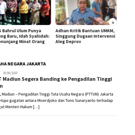
»
 Bahrul Ulum Punya
Adhan Kritik Bantuan UMKM,
395 U
ng Baru, Idah Syahidah:
Singgung Dugaan Intervensi
Terima
Penunjang Minat Orang
Aleg Deprov
Syahid
Starte
AHA NEGARA JAKARTA
Nikhen
28/06/2020
 Madiun Segera Banding ke Pengadilan Tinggi
Mokoginta
m
 Madiun – Pengadilan Tinggi Tata Usaha Negara (PTTUN) Jakarta
tujui gugatan antara Moerdjoko dan Tono Sunaryanto terhadap
gat Menteri Hukum […]