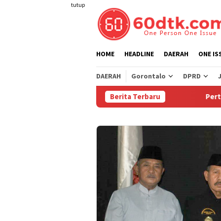
Loncat
tutup
ke
konten
HOME
HEADLINE
DAERAH
ONE IS
DAERAH
Gorontalo
DPRD
Berita Terbaru
Pertamina Tu