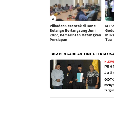
«
e Bolango Usul Anggaran
Pilkades Serentak di Bone
MTSS
 Kemendagri untuk
Bolango Berlangsung Juni
Gedu
nataan Desa
2027, Pemerintah Matangkan
Ini 
Persiapan
Tua
TAG:
PENGADILAN TINGGI TATA US
HUKUM
PSHT
Jati
60DTK,
menye
tergu