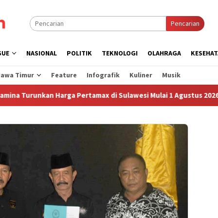
Pencarian
SUE
NASIONAL
POLITIK
TEKNOLOGI
OLAHRAGA
KESEHAT
Jawa Timur
Feature
Infografik
Kuliner
Musik
runkan Harga Pertamax di Sulawesi Mulai 1 Agustus 2026