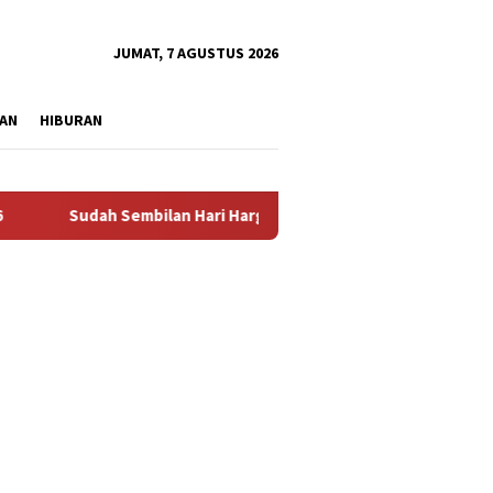
tutup
JUMAT, 7 AGUSTUS 2026
AN
HIBURAN
Sudah Sembilan Hari Harga Beras Gorontalo Termahal di Indone