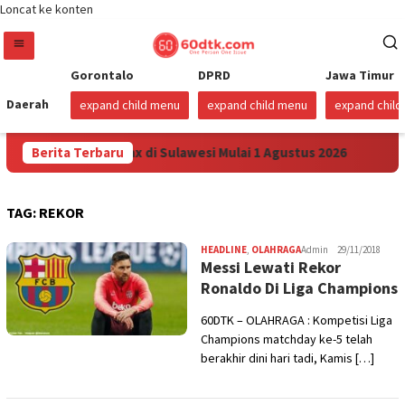
Loncat ke konten
Gorontalo
DPRD
Jawa Timur
Daerah
expand child menu
expand child menu
expand chil
nkan Harga Pertamax di Sulawesi Mulai 1 Agustus 2026
Berita Terbaru
S
TAG:
REKOR
HEADLINE
,
OLAHRAGA
Admin
29/11/2018
Messi Lewati Rekor
Ronaldo Di Liga Champions
60DTK – OLAHRAGA : Kompetisi Liga
Champions matchday ke-5 telah
berakhir dini hari tadi, Kamis […]