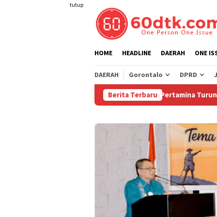
Loncat
tutup
ke
konten
HOME
HEADLINE
DAERAH
ONE IS
DAERAH
Gorontalo
DPRD
Berita Terbaru
Pertamina Turunkan Harga