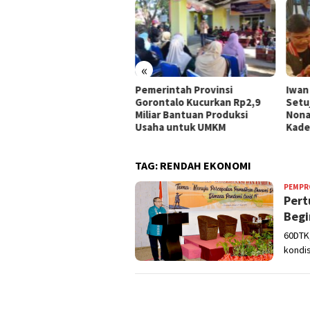
«
 UMKM Kota Gorontalo
Pemerintah Provinsi
Iwan
ima Bantuan, Idah
Gorontalo Kucurkan Rp2,9
Setu
hidah: Ini Program
Miliar Bantuan Produksi
Nona
rtegis Pemerintah
Usaha untuk UMKM
Kade
TAG:
RENDAH EKONOMI
PEMPR
Pert
Begi
60DTK,
kondis