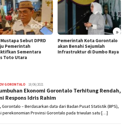
»
 Mustapa Sebut DPRD
Pemerintah Kota Gorontalo
Penan
ju Pemerintah
akan Benahi Sejumlah
Goront
ktifkan Sementara
Infrastruktur di Dumbo Raya
Kesada
s Toto Utara
OV GORONTALO
Nikhen
18/06/2021
umbuhan Ekonomi Gorontalo Terhitung Rendah,
Mokoginta
ni Respons Idris Rahim
 Gorontalo – Berdasarkan data dari Badan Pusat Statistik (BPS),
i perekonomian Provinsi Gorontalo pada triwulan satu […]