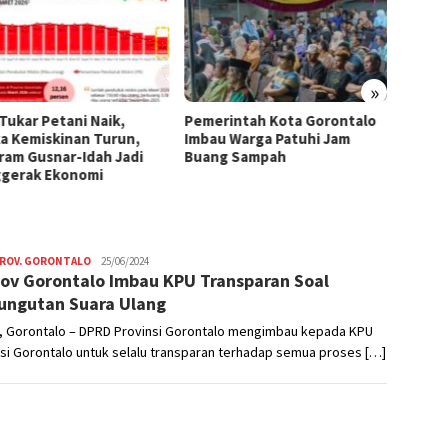
»
 Tukar Petani Naik,
Pemerintah Kota Gorontalo
Di Ten
a Kemiskinan Turun,
Imbau Warga Patuhi Jam
Region
ram Gusnar-Idah Jadi
Buang Sampah
Tumbuh
gerak Ekonomi
Sulaw
PROV. GORONTALO
Nikhen
25/06/2024
ov Gorontalo Imbau KPU Transparan Soal
Mokoginta
ngutan Suara Ulang
, Gorontalo – DPRD Provinsi Gorontalo mengimbau kepada KPU
si Gorontalo untuk selalu transparan terhadap semua proses […]