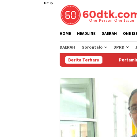
Loncat
tutup
ke
konten
HOME
HEADLINE
DAERAH
ONE IS
DAERAH
Gorontalo
DPRD
Berita Terbaru
Pertamina Turun