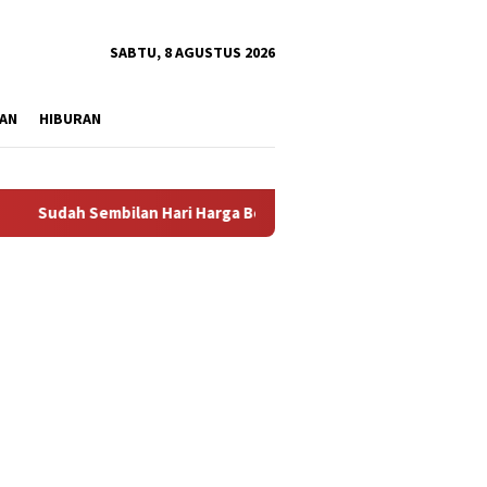
tutup
SABTU, 8 AGUSTUS 2026
AN
HIBURAN
dah Sembilan Hari Harga Beras Gorontalo Termahal di Indonesia,