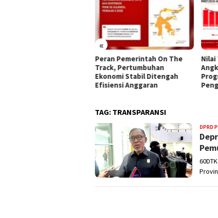
«
 Kota Gorontalo
Peran Pemerintah On The
Nilai
ialisasikan 45 Kriteria
Track, Pertumbuhan
Angk
erima Bantuan Sosial
Ekonomi Stabil Ditengah
Prog
Efisiensi Anggaran
Peng
TAG:
TRANSPARANSI
DPRD 
Depr
Pemu
60DTK
Provin