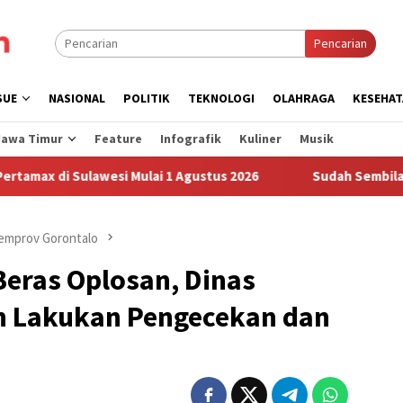
Pencarian
SUE
NASIONAL
POLITIK
TEKNOLOGI
OLAHRAGA
KESEHAT
Jawa Timur
Feature
Infografik
Kuliner
Musik
lawesi Mulai 1 Agustus 2026
Sudah Sembilan Hari Harga 
emprov Gorontalo
Beras Oplosan, Dinas
n Lakukan Pengecekan dan