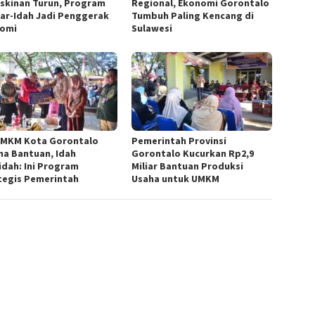
skinan Turun, Program
Regional, Ekonomi Gorontalo
ar-Idah Jadi Penggerak
Tumbuh Paling Kencang di
omi
Sulawesi
UMKM Kota Gorontalo
Pemerintah Provinsi
ma Bantuan, Idah
Gorontalo Kucurkan Rp2,9
idah: Ini Program
Miliar Bantuan Produksi
tegis Pemerintah
Usaha untuk UMKM