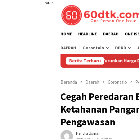
Loncat
tutup
ke
konten
HOME
HEADLINE
DAERAH
ONE IS
DAERAH
Gorontalo
DPRD
Pertamina Turunkan Harga Pertamax di Su
Berita Terbaru
Beranda
Daerah
Gorontalo
P
Cegah Peredaran 
Ketahanan Panga
Pengawasan
Hendra Usman
20/07/2025
70 Dilihat