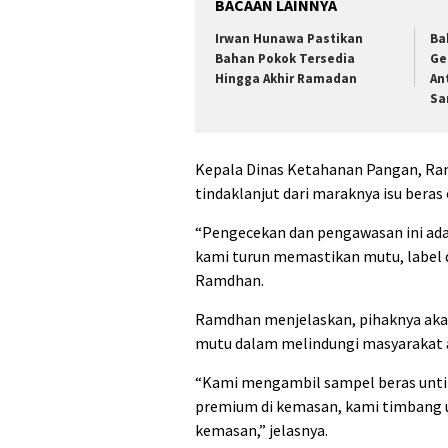
BACAAN LAINNYA
Irwan Hunawa Pastikan
Ba
Bahan Pokok Tersedia
Ge
Hingga Akhir Ramadan
An
Sa
Kepala Dinas Ketahanan Pangan, Ra
tindaklanjut dari maraknya isu bera
“Pengecekan dan pengawasan ini adal
kami turun memastikan mutu, label 
Ramdhan.
Ramdhan menjelaskan, pihaknya aka
mutu dalam melindungi masyarakat a
“Kami mengambil sampel beras untik
premium di kemasan, kami timbang u
kemasan,” jelasnya.