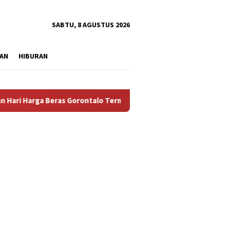
tutup
SABTU, 8 AGUSTUS 2026
AN
HIBURAN
Beras Gorontalo Termahal di Indonesia, Pemprov Tidak Punya Sol