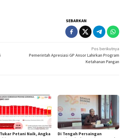
SEBARKAN
Pos berikutnya
i
Pemerintah Apresiasi GP Ansor Lahirkan Program
Ketahanan Pangan
 Tukar Petani Naik, Angka
Di Tengah Persaingan