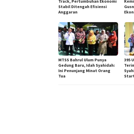
Track, Pertumbuhan Ekonomi
Kemi
Stabil Ditengah Efisiensi
Gusn
Anggaran
Ekon
MTSS Bahrul Ulum Punya
395 
Gedung Baru, Idah Syahidah:
Teri
Ini Penunjang Minat Orang
Syah
Tua
Star