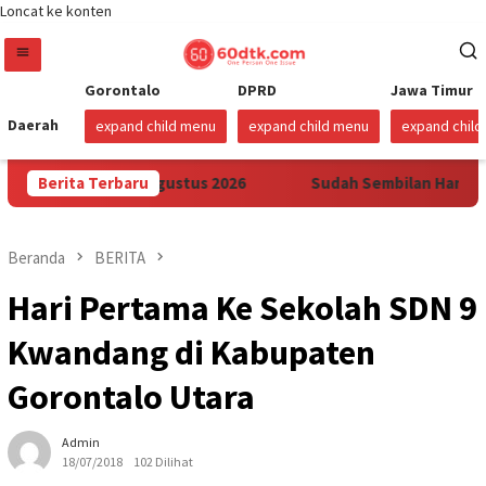
Loncat ke konten
Gorontalo
DPRD
Jawa Timur
Daerah
expand child menu
expand child menu
expand chil
lawesi Mulai 1 Agustus 2026
Berita Terbaru
Sudah Sembilan Hari Harga 
Beranda
BERITA
Hari Pertama Ke Sekolah SDN 9
Kwandang di Kabupaten
Gorontalo Utara
Admin
18/07/2018
102 Dilihat