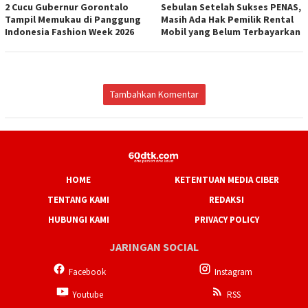
2 Cucu Gubernur Gorontalo
Sebulan Setelah Sukses PENAS,
Tampil Memukau di Panggung
Masih Ada Hak Pemilik Rental
Indonesia Fashion Week 2026
Mobil yang Belum Terbayarkan
Tambahkan Komentar
HOME
KETENTUAN MEDIA CIBER
TENTANG KAMI
REDAKSI
HUBUNGI KAMI
PRIVACY POLICY
JARINGAN SOCIAL
Facebook
Instagram
Youtube
RSS