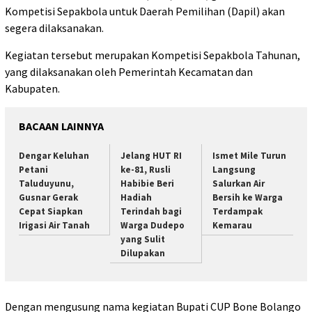
Kompetisi Sepakbola untuk Daerah Pemilihan (Dapil) akan
segera dilaksanakan.
Kegiatan tersebut merupakan Kompetisi Sepakbola Tahunan,
yang dilaksanakan oleh Pemerintah Kecamatan dan
Kabupaten.
BACAAN LAINNYA
Dengar Keluhan
Jelang HUT RI
Ismet Mile Turun
Petani
ke-81, Rusli
Langsung
Taluduyunu,
Habibie Beri
Salurkan Air
Gusnar Gerak
Hadiah
Bersih ke Warga
Cepat Siapkan
Terindah bagi
Terdampak
Irigasi Air Tanah
Warga Dudepo
Kemarau
yang Sulit
Dilupakan
Dengan mengusung nama kegiatan Bupati CUP Bone Bolango