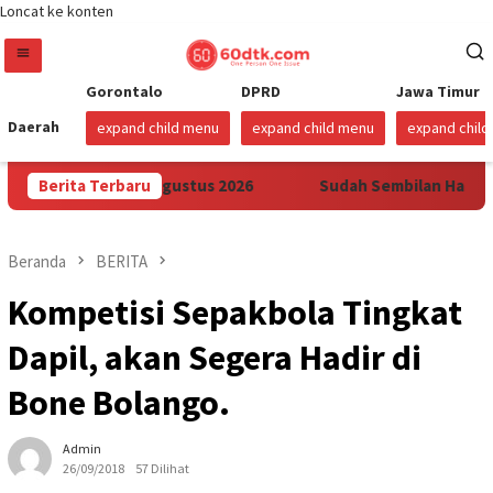
Loncat ke konten
Gorontalo
DPRD
Jawa Timur
Daerah
expand child menu
expand child menu
expand chil
lawesi Mulai 1 Agustus 2026
Berita Terbaru
Sudah Sembilan Hari Harga B
Beranda
BERITA
Kompetisi Sepakbola Tingkat
Dapil, akan Segera Hadir di
Bone Bolango.
Admin
26/09/2018
57 Dilihat