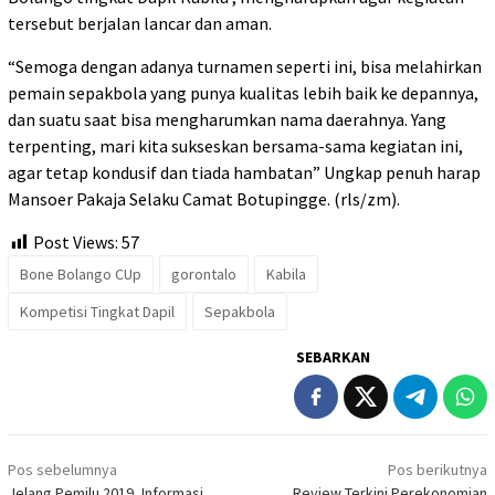
tersebut berjalan lancar dan aman.
“Semoga dengan adanya turnamen seperti ini, bisa melahirkan
pemain sepakbola yang punya kualitas lebih baik ke depannya,
dan suatu saat bisa mengharumkan nama daerahnya. Yang
terpenting, mari kita sukseskan bersama-sama kegiatan ini,
agar tetap kondusif dan tiada hambatan” Ungkap penuh harap
Mansoer Pakaja Selaku Camat Botupingge. (rls/zm).
Post Views:
57
Bone Bolango CUp
gorontalo
Kabila
Kompetisi Tingkat Dapil
Sepakbola
SEBARKAN
Navigasi
Pos sebelumnya
Pos berikutnya
pos
Jelang Pemilu 2019, Informasi
Review Terkini Perekonomian