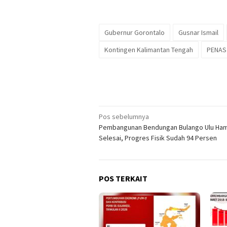
Gubernur Gorontalo
Gusnar Ismail
Kontingen Kalimantan Tengah
PENAS 
Navigasi
Pos sebelumnya
Pembangunan Bendungan Bulango Ulu Ham
pos
Selesai, Progres Fisik Sudah 94 Persen
POS TERKAIT