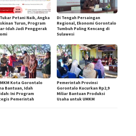
 Tukar Petani Naik, Angka
Di Tengah Persaingan
skinan Turun, Program
Regional, Ekonomi Gorontalo
ar-Idah Jadi Penggerak
Tumbuh Paling Kencang di
omi
Sulawesi
UMKM Kota Gorontalo
Pemerintah Provinsi
ma Bantuan, Idah
Gorontalo Kucurkan Rp2,9
idah: Ini Program
Miliar Bantuan Produksi
tegis Pemerintah
Usaha untuk UMKM