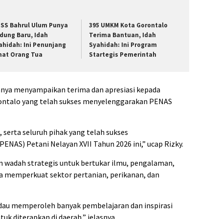
SS Bahrul Ulum Punya
395 UMKM Kota Gorontalo
dung Baru, Idah
Terima Bantuan, Idah
ahidah: Ini Penunjang
Syahidah: Ini Program
nat Orang Tua
Startegis Pemerintah
nnya menyampaikan terima dan apresiasi kepada
ontalo yang telah sukses menyelenggarakan PENAS
 serta seluruh pihak yang telah sukses
NAS) Petani Nelayan XVII Tahun 2026 ini,” ucap Rizky.
wadah strategis untuk bertukar ilmu, pengalaman,
ka memperkuat sektor pertanian, perikanan, dan
au memperoleh banyak pembelajaran dan inspirasi
uk diterapkan di daerah,” jelasnya.