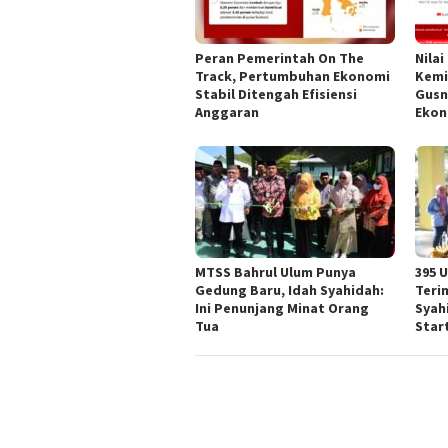
Peran Pemerintah On The
Nilai
Track, Pertumbuhan Ekonomi
Kemi
Stabil Ditengah Efisiensi
Gusn
Anggaran
Ekon
MTSS Bahrul Ulum Punya
395 
Gedung Baru, Idah Syahidah:
Teri
Ini Penunjang Minat Orang
Syah
Tua
Star