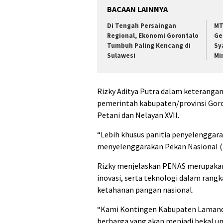
BACAAN LAINNYA
Di Tengah Persaingan
MT
Regional, Ekonomi Gorontalo
Ge
Tumbuh Paling Kencang di
Sy
Sulawesi
Mi
Rizky Aditya Putra dalam keteranga
pemerintah kabupaten/provinsi Gor
Petani dan Nelayan XVII.
“Lebih khusus panitia penyelenggara,
menyelenggarakan Pekan Nasional (PE
Rizky menjelaskan PENAS merupakan 
inovasi, serta teknologi dalam rang
ketahanan pangan nasional.
“Kami Kontingen Kabupaten Lamand
berharga yang akan menjadi bekal unt