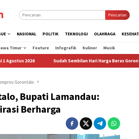
Pencarian
SUE
NASIONAL
POLITIK
TEKNOLOGI
OLAHRAGA
KESEHAT
Jawa Timur
Feature
Infografik
Kuliner
Musik
26
Sudah Sembilan Hari Harga Beras Gorontalo Termahal 
emprov Gorontalo
talo, Bupati Lamandau:
irasi Berharga