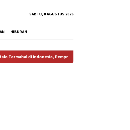
tutup
SABTU, 8 AGUSTUS 2026
AN
HIBURAN
di Indonesia, Pemprov Tidak Punya Solusi?
Aliansi Masy