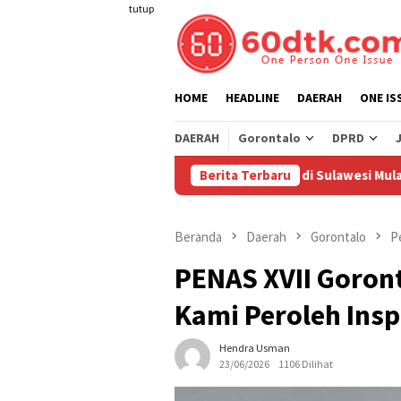
Loncat
tutup
ke
konten
HOME
HEADLINE
DAERAH
ONE IS
DAERAH
Gorontalo
DPRD
rtamina Turunkan Harga Pertamax di Sulawesi Mulai 1 Agustus 20
Berita Terbaru
Beranda
Daerah
Gorontalo
P
PENAS XVII Goron
Kami Peroleh Insp
Hendra Usman
23/06/2026
1106 Dilihat