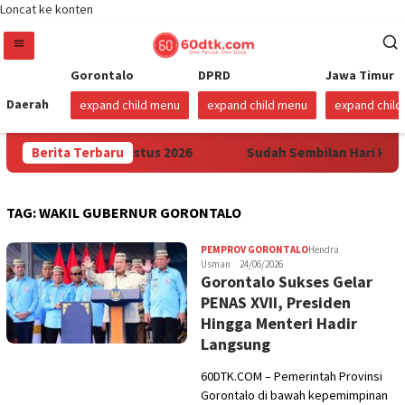
Loncat ke konten
Gorontalo
DPRD
Jawa Timur
Daerah
expand child menu
expand child menu
expand chil
i Mulai 1 Agustus 2026
Berita Terbaru
Sudah Sembilan Hari Harga Beras
TAG:
WAKIL GUBERNUR GORONTALO
PEMPROV GORONTALO
Hendra
Usman
24/06/2026
Gorontalo Sukses Gelar
PENAS XVII, Presiden
Hingga Menteri Hadir
Langsung
60DTK.COM – Pemerintah Provinsi
Gorontalo di bawah kepemimpinan