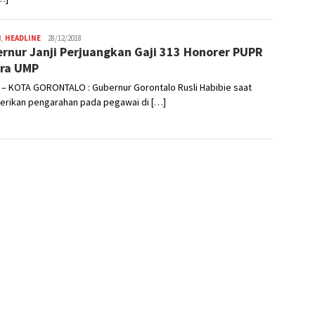
H
,
HEADLINE
Admin
28/12/2018
rnur Janji Perjuangkan Gaji 313 Honorer PUPR
ra UMP
 – KOTA GORONTALO : Gubernur Gorontalo Rusli Habibie saat
rikan pengarahan pada pegawai di […]