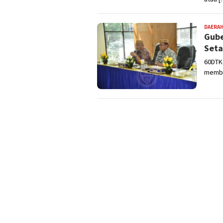
DAERA
Gube
Seta
60DTK
membe