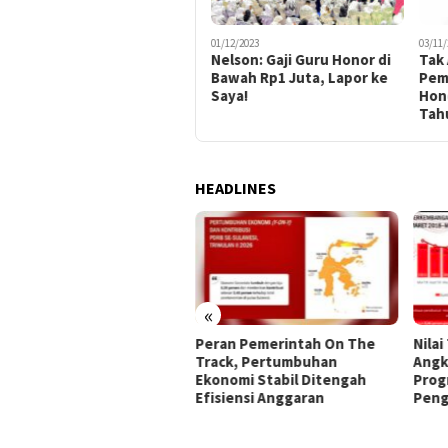
01/12/2023
03/11/
Nelson: Gaji Guru Honor di
Tak
Bawah Rp1 Juta, Lapor ke
Pemk
Saya!
Hon
Tah
HEADLINES
«
 Kota Gorontalo
Peran Pemerintah On The
Nilai
ialisasikan 45 Kriteria
Track, Pertumbuhan
Angk
erima Bantuan Sosial
Ekonomi Stabil Ditengah
Prog
Efisiensi Anggaran
Peng