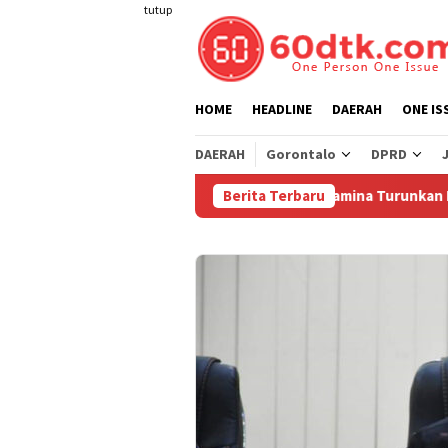
Loncat
tutup
ke
konten
HOME
HEADLINE
DAERAH
ONE IS
DAERAH
Gorontalo
DPRD
Berita Terbaru
Pertamina Turunkan Harga Perta