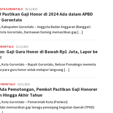
KOTA GORONTALO
Nikhen
06/12/2023
 Pastikan Gaji Honor di 2024 Ada dalam APBD
Mokoginta
 Gorontalo
, Kabupaten Gorontalo – Anggota Badan Anggaran (Banggar)
Kota Gorontalo, Darmawan Duming memastikan gaji […]
GORONTALO
Nikhen
01/12/2023
on: Gaji Guru Honor di Bawah Rp1 Juta, Lapor ke
Mokoginta
!
 Kota Gorontalo – Bupati Gorontalo, Nelson Pomalingo meminta
a para guru honor untuk melapor langsung […]
GORONTALO
Nikhen
03/11/2023
Ada Pemotongan, Pemkot Pastikan Gaji Honorer
Mokoginta
 Hingga Akhir Tahun
, Kota Gorontalo – Pemerintah Kota (Pemkot)
talo memastikan gaji tenaga penunjang kegiatan daerah (TPKD)
…]