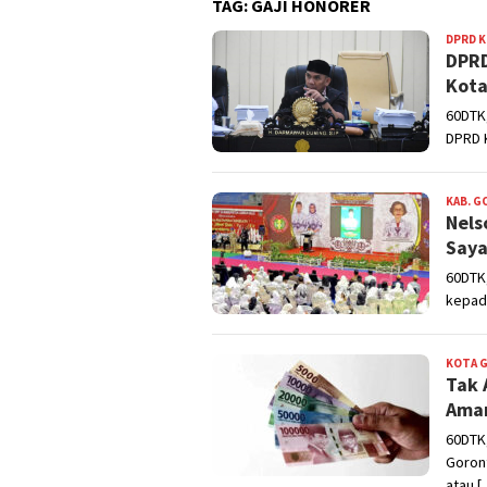
TAG:
GAJI HONORER
DPRD 
DPRD
Kota
60DTK
DPRD 
KAB. 
Nels
Saya
60DTK,
kepad
KOTA 
Tak 
Aman
60DTK
Goron
atau [