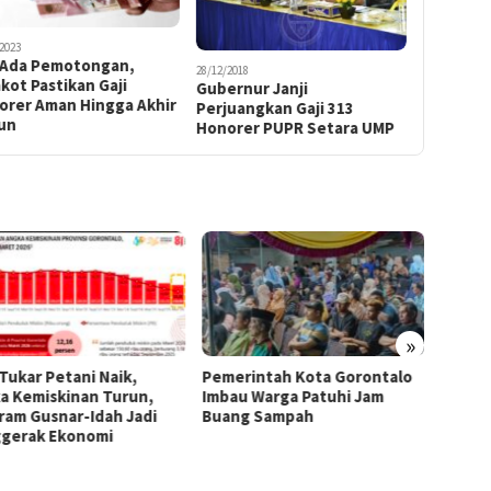
2023
 Ada Pemotongan,
28/12/2018
ot Pastikan Gaji
Gubernur Janji
orer Aman Hingga Akhir
Perjuangkan Gaji 313
un
Honorer PUPR Setara UMP
»
 Tukar Petani Naik,
Pemerintah Kota Gorontalo
Di Ten
a Kemiskinan Turun,
Imbau Warga Patuhi Jam
Region
ram Gusnar-Idah Jadi
Buang Sampah
Tumbuh
gerak Ekonomi
Sulaw