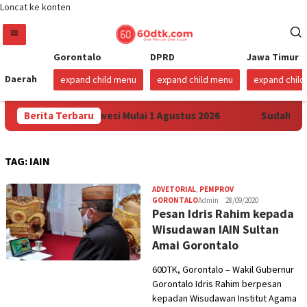
Loncat ke konten
Gorontalo
DPRD
Jawa Timur
Daerah
expand child menu
expand child menu
expand chil
a Pertamax di Sulawesi Mulai 1 Agustus 2026
Berita Terbaru
Sudah Semb
TAG:
IAIN
ADVETORIAL
,
PEMPROV
GORONTALO
Admin
28/09/2020
Pesan Idris Rahim kepada
Wisudawan IAIN Sultan
Amai Gorontalo
60DTK, Gorontalo – Wakil Gubernur
Gorontalo Idris Rahim berpesan
kepadan Wisudawan Institut Agama