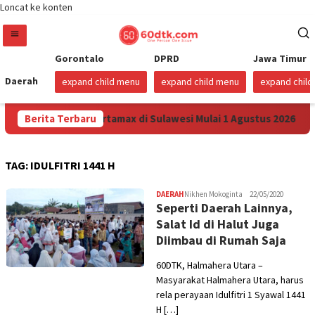
Loncat ke konten
Gorontalo
DPRD
Jawa Timur
Daerah
expand child menu
expand child menu
expand chil
 Turunkan Harga Pertamax di Sulawesi Mulai 1 Agustus 2026
Berita Terbaru
TAG:
IDULFITRI 1441 H
DAERAH
Nikhen Mokoginta
22/05/2020
Seperti Daerah Lainnya,
Salat Id di Halut Juga
Diimbau di Rumah Saja
60DTK, Halmahera Utara –
Masyarakat Halmahera Utara, harus
rela perayaan Idulfitri 1 Syawal 1441
H […]