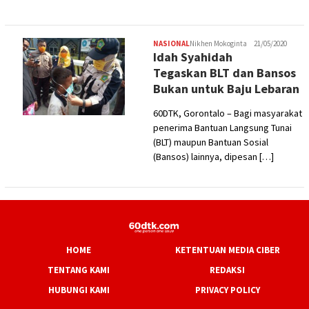
NASIONAL
Nikhen Mokoginta
21/05/2020
Idah Syahidah
Tegaskan BLT dan Bansos
Bukan untuk Baju Lebaran
60DTK, Gorontalo – Bagi masyarakat
penerima Bantuan Langsung Tunai
(BLT) maupun Bantuan Sosial
(Bansos) lainnya, dipesan […]
HOME
KETENTUAN MEDIA CIBER
TENTANG KAMI
REDAKSI
HUBUNGI KAMI
PRIVACY POLICY