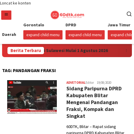
Loncat ke konten
Gorontalo
DPRD
Jawa Timur
Daerah
expand child menu
expand child menu
expand chil
n Harga Pertamax di Sulawesi Mulai 1 Agustus 2026
Berita Terbaru
Suda
TAG:
PANDANGAN FRAKSI
ADVETORIAL
Editor
19/08/2020
Sidang Paripurna DPRD
Kabupaten Blitar
Mengenai Pandangan
Fraksi, Kompak dan
Singkat
60DTK, Blitar – Rapat sidang
paripurna DPRD Kabupaten Blitar