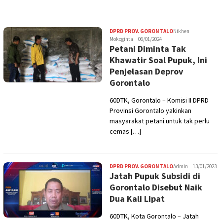
DPRD PROV. GORONTALO
Nikhen
Mokoginta
06/01/2024
Petani Diminta Tak
Khawatir Soal Pupuk, Ini
Penjelasan Deprov
Gorontalo
60DTK, Gorontalo – Komisi II DPRD
Provinsi Gorontalo yakinkan
masyarakat petani untuk tak perlu
cemas […]
DPRD PROV. GORONTALO
Admin
13/01/2023
Jatah Pupuk Subsidi di
Gorontalo Disebut Naik
Dua Kali Lipat
60DTK, Kota Gorontalo – Jatah