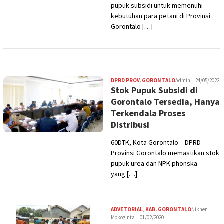
pupuk subsidi untuk memenuhi
kebutuhan para petani di Provinsi
Gorontalo […]
DPRD PROV. GORONTALO
Admin
24/05/2022
Stok Pupuk Subsidi di
Gorontalo Tersedia, Hanya
Terkendala Proses
Distribusi
60DTK, Kota Gorontalo – DPRD
Provinsi Gorontalo memastikan stok
pupuk urea dan NPK phonska
yang […]
ADVETORIAL
,
KAB. GORONTALO
Nikhen
Mokoginta
01/02/2020