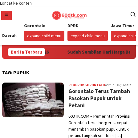
Loncat ke konten
Gorontalo
DPRD
Jawa Timur
Daerah
expand child menu
expand child menu
expand chil
ulai 1 Agustus 2026
Berita Terbaru
Sudah Sembilan Hari Harga Beras Go
TAG:
PUPUK
PEMPROV GORONTALO
Admin
02/06/2026
Gorontalo Terus Tambah
Pasokan Pupuk untuk
Petani
60DTK.COM – Pemerintah Provinsi
Gorontalo terus bergerak cepat
menambah pasokan pupuk untuk
petani. Langkah solutif ini […]